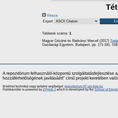
Tét
Vissza
Export
Találatok száma:
1
.
Magyar Gézáné
és
Radványi Marcell
(2017)
Tudat
Gazdasági Egyetem, Budapest, pp. 171-181. ISB
A repozitórium felhasználó-központú szolgáltatásfejlesztés
hozzáférhetőségének javításáért" című projekt keretében val
Itt kérhet technikai vagy tartalmi segítséget:
repozitorium AT uni-bge.hu
Publikációtár is powered by
EPrints 3
which is developed by the
School of Elect