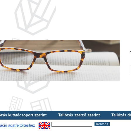
ózás kutatócsoport szerint
Tallózás szerző szerint
Tallózás d
áció adatfeltöltéshez