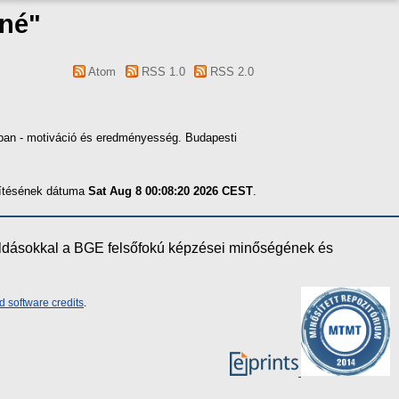
né
"
Atom
RSS 1.0
RSS 2.0
sban - motiváció és eredményesség. Budapesti
szítésének dátuma
Sat Aug 8 00:08:20 2026 CEST
.
oldásokkal a BGE felsőfokú képzései minőségének és
d software credits
.