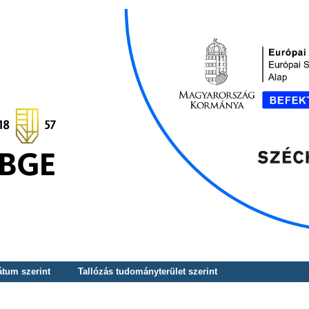
átum szerint
Tallózás tudományterület szerint