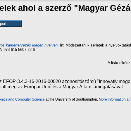
elek ahol a szerző "
Magyar Gézá
os karriertervezés idegen nyelven.
In: Módszertani kísérletek a nyelvoktatá
N 978-615-5607-22-6
A lista elké
e az EFOP-3.4.3-16-2016-00020 azonosítószámú "Innovatív meg
ósult meg az Európai Unió és a Magyar Állam támogatásával.
ronics and Computer Science
at the University of Southampton.
More information an