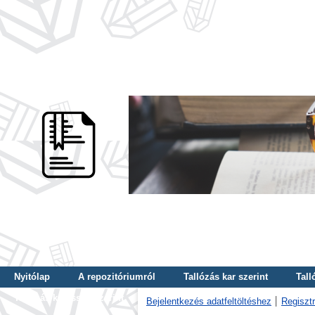
Nyitólap
A repozitóriumról
Tallózás kar szerint
Tall
Tallózás kulcsszó szerint
Bejelentkezés adatfeltöltéshez
Regisztr