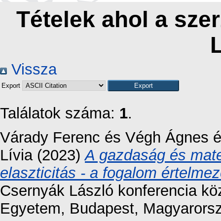
Tételek ahol a szer
L
Vissza
Export
Találatok száma:
1
.
Várady Ferenc
és
Végh Ágnes
Lívia
(2023)
A gazdaság és mate
elaszticitás - a fogalom értelme
Csernyák László konferencia kö
Egyetem, Budapest, Magyarorsz