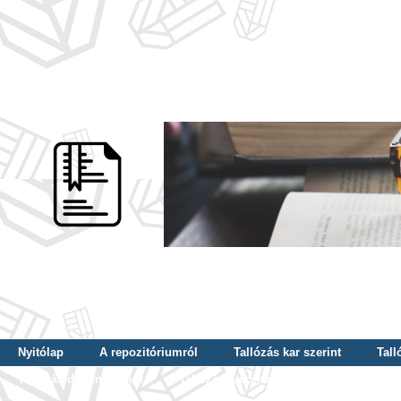
Nyitólap
A repozitóriumról
Tallózás kar szerint
Tall
Tallózás dátum szerint
Tallózás tudományterület szerint