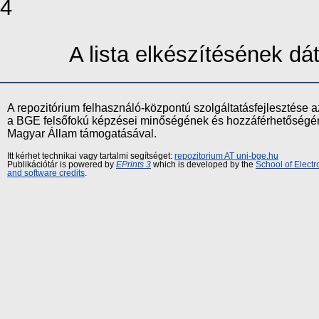
4
A lista elkészítésének d
A repozitórium felhasználó-központú szolgáltatásfejlesztés
a BGE felsőfokú képzései minőségének és hozzáférhetőségének
Magyar Állam támogatásával.
Itt kérhet technikai vagy tartalmi segítséget:
repozitorium AT uni-bge.hu
Publikációtár is powered by
EPrints 3
which is developed by the
School of Elect
and software credits
.