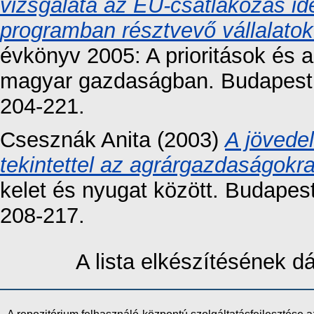
vizsgálata az EU-csatlakozás ide
programban résztvevő vállalatok 
évkönyv 2005: A prioritások és 
magyar gazdaságban. Budapesti
204-221.
Csesznák Anita
(2003)
A jövede
tekintettel az agrárgazdaságokra
kelet és nyugat között. Budapes
208-217.
A lista elkészítésének 