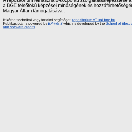
A repozitórium felhasználó-központú szolgáltatásfejlesztés
a BGE felsőfokú képzései minőségének és hozzáférhetőségének
Magyar Állam támogatásával.
Itt kérhet technikai vagy tartalmi segítséget:
repozitorium AT uni-bge.hu
Publikációtár is powered by
EPrints 3
which is developed by the
School of Elect
and software credits
.