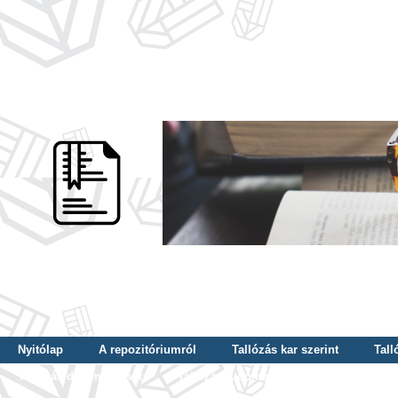
Nyitólap
A repozitóriumról
Tallózás kar szerint
Tall
Tallózás dátum szerint
Tallózás tudományterület szerint