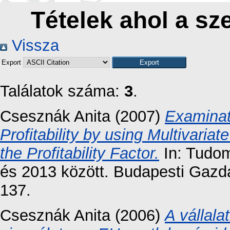
Tételek ahol a sz
Vissza
Export
Találatok száma:
3
.
Csesznák Anita
(2007)
Examinat
Profitability by using Multivaria
the Profitability Factor.
In: Tudom
és 2013 között. Budapesti Gazda
137.
Csesznák Anita
(2006)
A vállala