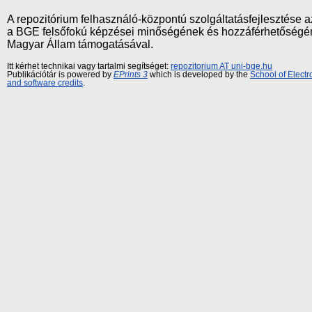
A repozitórium felhasználó-központú szolgáltatásfejlesztés
a BGE felsőfokú képzései minőségének és hozzáférhetőségének
Magyar Állam támogatásával.
Itt kérhet technikai vagy tartalmi segítséget:
repozitorium AT uni-bge.hu
Publikációtár is powered by
EPrints 3
which is developed by the
School of Elect
and software credits
.