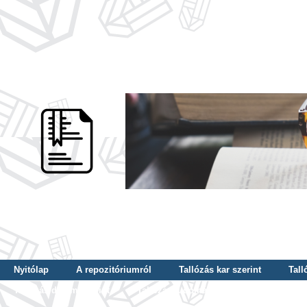
Nyitólap
A repozitóriumról
Tallózás kar szerint
Tall
Tallózás dátum szerint
Tallózás tudományterület szerint