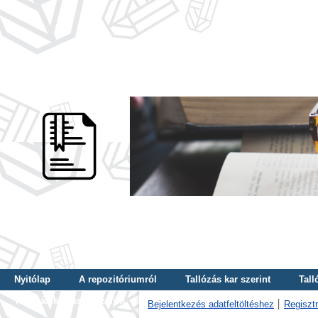
Nyitólap
A repozitóriumról
Tallózás kar szerint
Tall
Tallózás kulcsszó szerint
Bejelentkezés adatfeltöltéshez
Regisztr