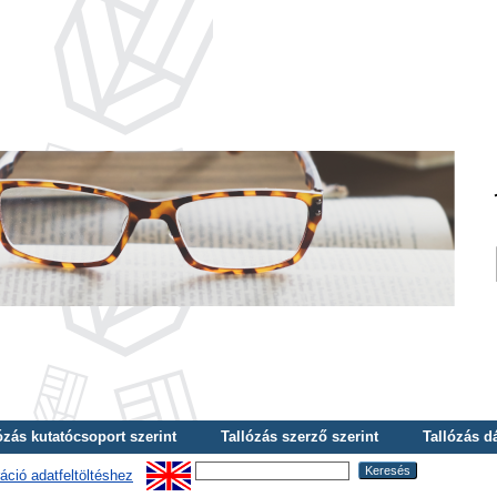
ózás kutatócsoport szerint
Tallózás szerző szerint
Tallózás d
áció adatfeltöltéshez