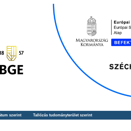
átum szerint
Tallózás tudományterület szerint