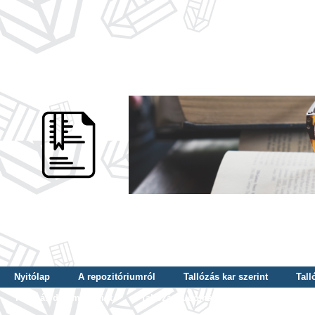
Nyitólap
A repozitóriumról
Tallózás kar szerint
Tall
Tallózás dátum szerint
Tallózás tudományterület szerint