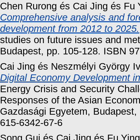
Chen Rurong
és
Cai Jing
és
Fu 
Comprehensive analysis and for
development from 2012 to 2025.
studies on future issues and m
Budapest, pp. 105-128. ISBN 
Cai Jing
és
Neszmélyi György I
Digital Economy Development in
Energy Crisis and Security Chall
Responses of the Asian Economi
Gazdasági Egyetem, Budapest, 
615-6342-67-6
Song Gui
és
Cai Jing
és
Fu Ying