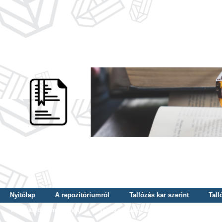
Nyitólap
A repozitóriumról
Tallózás kar szerint
Tall
Tallózás dátum szerint
Tallózás tudományterület szerint