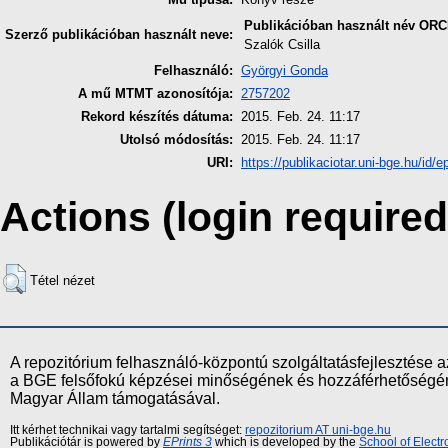
Publikációban használt név
ORC
Szerző publikációban használt neve:
Szalók Csilla
Felhasználó:
Györgyi Gonda
A mű MTMT azonosítója:
2757202
Rekord készítés dátuma:
2015. Feb. 24. 11:17
Utolsó módosítás:
2015. Feb. 24. 11:17
URI:
https://publikaciotar.uni-bge.hu/id/ep
Actions (login required
Tétel nézet
A repozitórium felhasználó-központú szolgáltatásfejlesztés
a BGE felsőfokú képzései minőségének és hozzáférhetőségének
Magyar Állam támogatásával.
Itt kérhet technikai vagy tartalmi segítséget:
repozitorium AT uni-bge.hu
Publikációtár is powered by
EPrints 3
which is developed by the
School of Elect