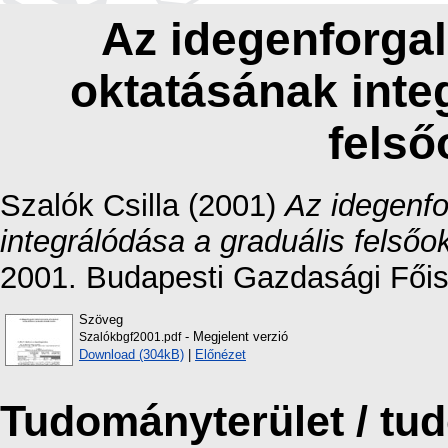
Az idegenforgal
oktatásának inte
felső
Szalók Csilla
(2001)
Az idegenfo
integrálódása a graduális felsőo
2001. Budapesti Gazdasági Főis
Szöveg
- Megjelent verzió
Szalókbgf2001.pdf
Download (304kB)
|
Előnézet
Tudományterület / t