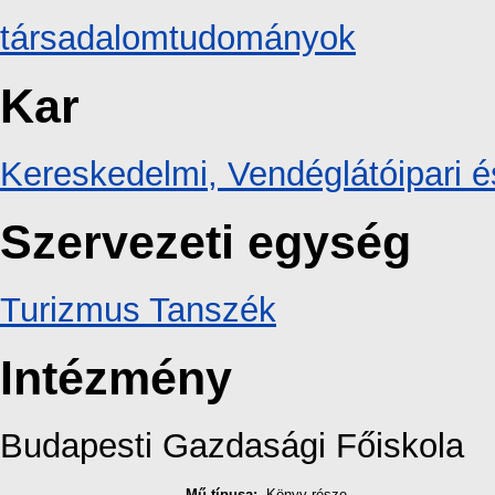
társadalomtudományok
Kar
Kereskedelmi, Vendéglátóipari é
Szervezeti egység
Turizmus Tanszék
Intézmény
Budapesti Gazdasági Főiskola
Mű típusa:
Könyv része