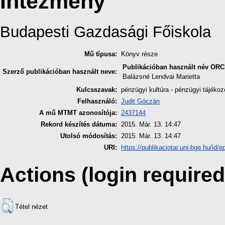
Intézmény
Budapesti Gazdasági Főiskola
Mű típusa:
Könyv része
Publikációban használt név
ORC
Szerző publikációban használt neve:
Balázsné Lendvai Marietta
Kulcsszavak:
pénzügyi kultúra - pénzügyi tájékoz
Felhasználó:
Judit Góczán
A mű MTMT azonosítója:
2437144
Rekord készítés dátuma:
2015. Már. 13. 14:47
Utolsó módosítás:
2015. Már. 13. 14:47
URI:
https://publikaciotar.uni-bge.hu/id/ep
Actions (login required
Tétel nézet