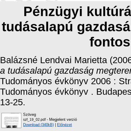
Pénzügyi kultúrá
tudásalapú gazdas
fontos
Balázsné Lendvai Marietta
(200
a tudásalapú gazdaság megtere
Tudományos évkönyv 2006 : Stra
Tudományos évkönyv . Budapest
13-25.
Szöveg
- Megjelent verzió
szf_19_02.pdf
Download (340kB)
|
Előnézet