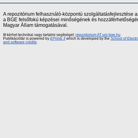
A repozitórium felhasználó-központú szolgáltatásfejlesztés
a BGE felsőfokú képzései minőségének és hozzáférhetőségének
Magyar Állam támogatásával.
Itt kérhet technikai vagy tartalmi segítséget:
repozitorium AT uni-bge.hu
Publikációtár is powered by
EPrints 3
which is developed by the
School of Elect
and software credits
.