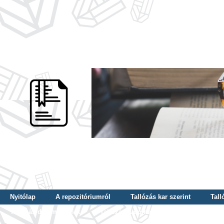
Nyitólap
A repozitóriumról
Tallózás kar szerint
Tall
Tallózás dátum szerint
Tallózás tudományterület szerint