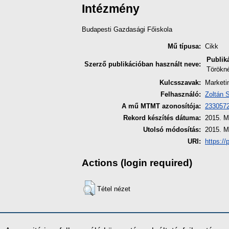
Intézmény
Budapesti Gazdasági Főiskola
Mű típusa:
Cikk
Publik
Szerző publikációban használt neve:
Törökné
Kulcsszavak:
Marketi
Felhasználó:
Zoltán 
A mű MTMT azonosítója:
233057
Rekord készítés dátuma:
2015. M
Utolsó módosítás:
2015. M
URI:
https://
Actions (login required)
Tétel nézet