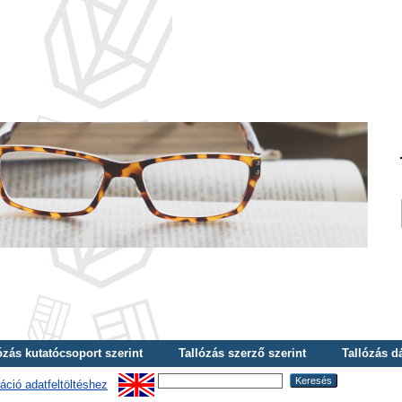
ózás kutatócsoport szerint
Tallózás szerző szerint
Tallózás d
áció adatfeltöltéshez