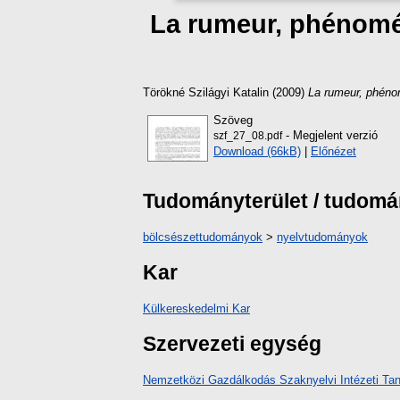
La rumeur, phénomén
Törökné Szilágyi Katalin
(2009)
La rumeur, phénom
Szöveg
- Megjelent verzió
szf_27_08.pdf
Download (66kB)
|
Előnézet
Tudományterület / tudom
bölcsészettudományok
>
nyelvtudományok
Kar
Külkereskedelmi Kar
Szervezeti egység
Nemzetközi Gazdálkodás Szaknyelvi Intézeti Ta