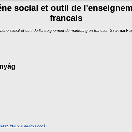
e social et outil de l'enseigne
francais
éne social et outil de l'enseignement du marketing en francais.
Szakmai Füze
ányág
nszék Francia Szakcsoport