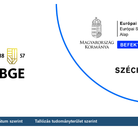
átum szerint
Tallózás tudományterület szerint