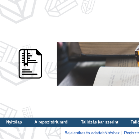
Nyitólap
A repozitóriumról
Tallózás kar szerint
Tall
Tallózás kulcsszó szerint
Bejelentkezés adatfeltöltéshez
Regisztr