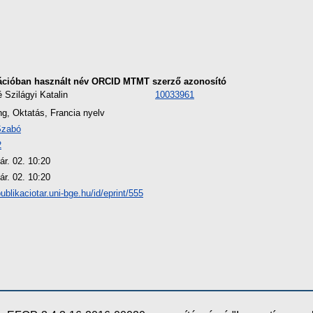
ációban használt név
ORCID
MTMT szerző azonosító
 Szilágyi Katalin
10033961
ng, Oktatás, Francia nyelv
Szabó
2
ár. 02. 10:20
ár. 02. 10:20
publikaciotar.uni-bge.hu/id/eprint/555