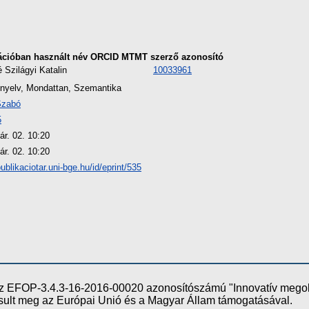
ációban használt név
ORCID
MTMT szerző azonosító
 Szilágyi Katalin
10033961
 nyelv, Mondattan, Szemantika
Szabó
5
ár. 02. 10:20
ár. 02. 10:20
publikaciotar.uni-bge.hu/id/eprint/535
e az EFOP-3.4.3-16-2016-00020 azonosítószámú "Innovatív meg
ósult meg az Európai Unió és a Magyar Állam támogatásával.