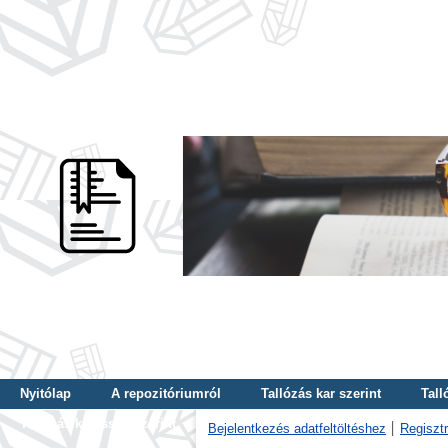
Nyitólap
A repozitóriumról
Tallózás kar szerint
Tall
Tallózás kulcsszó szerint
Bejelentkezés adatfeltöltéshez
Regisztr