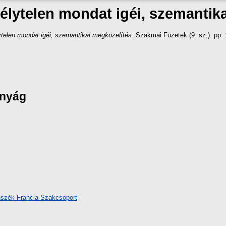
élytelen mondat igéi, szemantik
telen mondat igéi, szemantikai megközelítés.
Szakmai Füzetek (9. sz,). pp.
ányág
nszék Francia Szakcsoport