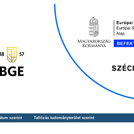
átum szerint
Tallózás tudományterület szerint