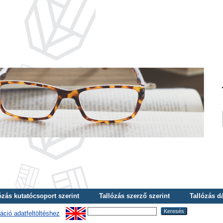
ózás kutatócsoport szerint
Tallózás szerző szerint
Tallózás d
áció adatfeltöltéshez