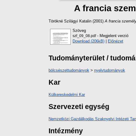
A francia szem
Törökné Szilágyi Katalin
(2001)
A francia személy
Szöveg
- Megjelent verzió
szf_09_08.pdf
Download (206kB)
|
Előnézet
Tudományterület / tudom
bölcsészettudományok
>
nyelvtudományok
Kar
Külkereskedelmi Kar
Szervezeti egység
Nemzetközi Gazdálkodás Szaknyelvi Intézeti Ta
Intézmény