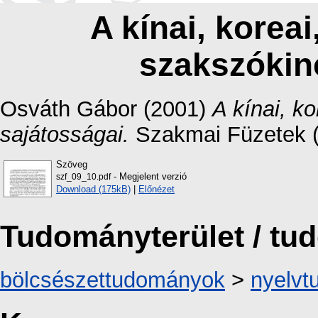
A kínai, koreai
szakszókin
Osváth Gábor
(2001)
A kínai, k
sajátosságai.
Szakmai Füzetek (9
Szöveg
- Megjelent verzió
szf_09_10.pdf
Download (175kB)
|
Előnézet
Tudományterület / t
bölcsészettudományok
>
nyelv