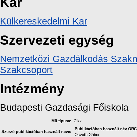
Kar
Külkereskedelmi Kar
Szervezeti egység
Nemzetközi Gazdálkodás Szaknye
Szakcsoport
Intézmény
Budapesti Gazdasági Főiskola
Mű típusa:
Cikk
Publikációban használt név
ORC
Szerző publikációban használt neve:
Osváth Gábor