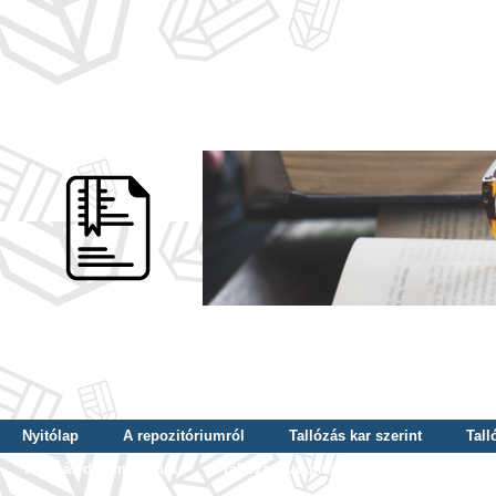
Nyitólap
A repozitóriumról
Tallózás kar szerint
Tall
Tallózás dátum szerint
Tallózás tudományterület szerint