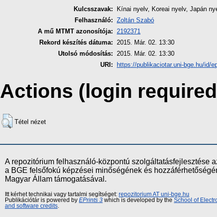
Kulcsszavak:
Kínai nyelv, Koreai nyelv, Japán ny
Felhasználó:
Zoltán Szabó
A mű MTMT azonosítója:
2192371
Rekord készítés dátuma:
2015. Már. 02. 13:30
Utolsó módosítás:
2015. Már. 02. 13:30
URI:
https://publikaciotar.uni-bge.hu/id/e
Actions (login required
Tétel nézet
A repozitórium felhasználó-központú szolgáltatásfejlesztés
a BGE felsőfokú képzései minőségének és hozzáférhetőségének
Magyar Állam támogatásával.
Itt kérhet technikai vagy tartalmi segítséget:
repozitorium AT uni-bge.hu
Publikációtár is powered by
EPrints 3
which is developed by the
School of Elect
and software credits
.