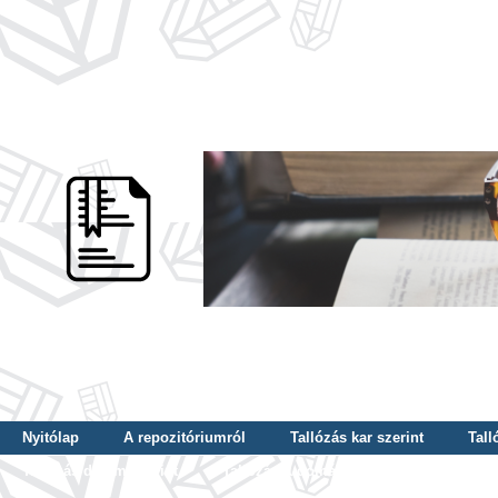
Nyitólap
A repozitóriumról
Tallózás kar szerint
Tall
Tallózás dátum szerint
Tallózás tudományterület szerint