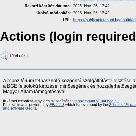
Rekord készítés dátuma:
2025. Nov. 25. 12:42
Utolsó módosítás:
2025. Nov. 25. 12:42
URI:
https://publikaciotar.uni-bge.hu/id/e
Actions (login required
Tétel nézet
A repozitórium felhasználó-központú szolgáltatásfejlesztés
a BGE felsőfokú képzései minőségének és hozzáférhetőségének
Magyar Állam támogatásával.
Itt kérhet technikai vagy tartalmi segítséget:
repozitorium AT uni-bge.hu
Publikációtár is powered by
EPrints 3
which is developed by the
School of Elect
and software credits
.