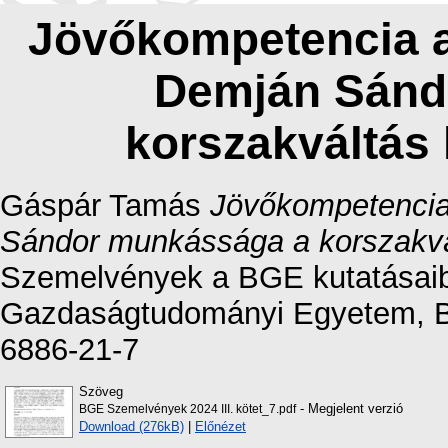
Jövőkompetencia a
Demján Sánd
korszakváltás
Gáspár Tamás
Jövőkompetencia
Sándor munkássága a korszakvá
Szemelvények a BGE kutatásaib
Gazdaságtudományi Egyetem, Bu
6886-21-7
Szöveg
- Megjelent verzió
BGE Szemelvények 2024 III. kötet_7.pdf
Download (276kB)
|
Előnézet