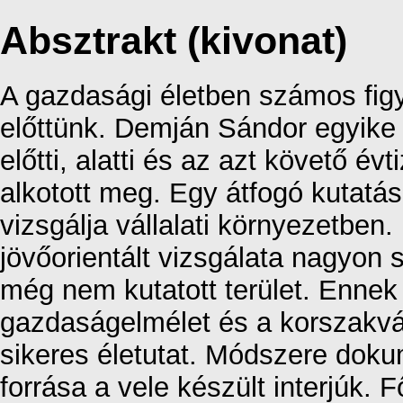
Absztrakt (kivonat)
A gazdasági életben számos figye
előttünk. Demján Sándor egyike 
előtti, alatti és az azt követő év
alkotott meg. Egy átfogó kutat
vizsgálja vállalati környezetbe
jövőorientált vizsgálata nagyon 
még nem kutatott terület. Ennek e
gazdaságelmélet és a korszakvá
sikeres életutat. Módszere dok
forrása a vele készült interjúk