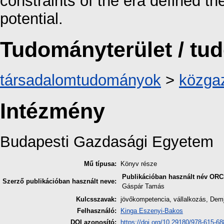
constraints of the era defined th
potential.
Tudományterület / t
társadalomtudományok
>
közga
Intézmény
Budapesti Gazdasági Egyetem
Mű típusa:
Könyv része
Publikációban használt név
ORC
Szerző publikációban használt neve:
Gáspár Tamás
Kulcsszavak:
jövőkompetencia, vállalkozás, Demjá
Felhasználó:
Kinga Eszenyi-Bakos
DOI azonosító:
https://doi.org/10.29180/978-615-6