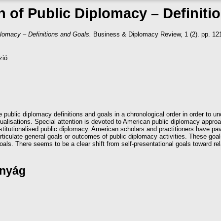
n of Public Diplomacy – Definiti
plomacy – Definitions and Goals.
Business & Diplomacy Review, 1 (2). pp. 12
zió
se public diplomacy definitions and goals in a chronological order in order to 
alisations. Special attention is devoted to American public diplomacy approac
stitutionalised public diplomacy. American scholars and practitioners have pa
articulate general goals or outcomes of public diplomacy activities. These goal
goals. There seems to be a clear shift from self-presentational goals toward rela
ányág