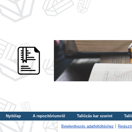
Nyitólap
A repozitóriumról
Tallózás kar szerint
Tall
Tallózás kulcsszó szerint
Bejelentkezés adatfeltöltéshez
Regisztr