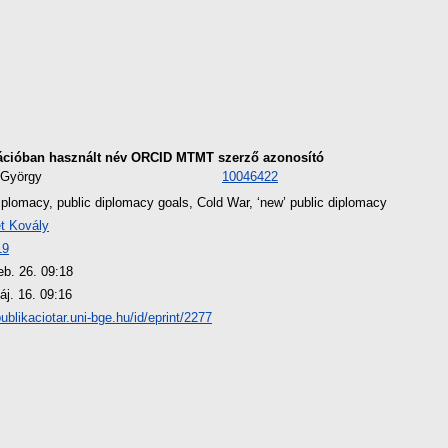
ációban használt név
ORCID
MTMT szerző azonosító
 György
10046422
iplomacy, public diplomacy goals, Cold War, ‘new’ public diplomacy
t Kovály
19
eb. 26. 09:18
áj. 16. 09:16
publikaciotar.uni-bge.hu/id/eprint/2277