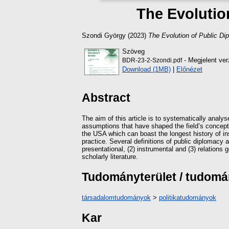
The Evolutio
Szondi György
(2023)
The Evolution of Public Di
Szöveg
- Megjelent ver
BDR-23-2-Szondi.pdf
Download (1MB)
|
Előnézet
Abstract
The aim of this article is to systematically analy
assumptions that have shaped the field’s conceptu
the USA which can boast the longest history of in
practice. Several definitions of public diplomacy 
presentational, (2) instrumental and (3) relations 
scholarly literature.
Tudományterület / tudom
társadalomtudományok
>
politikatudományok
Kar