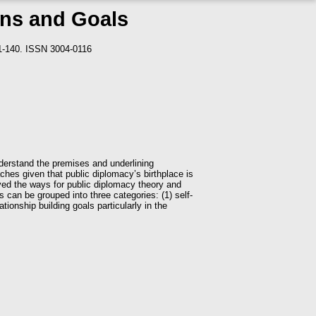
ons and Goals
1-140. ISSN 3004-0116
understand the premises and underlining
hes given that public diplomacy’s birthplace is
ved the ways for public diplomacy theory and
s can be grouped into three categories: (1) self-
tionship building goals particularly in the