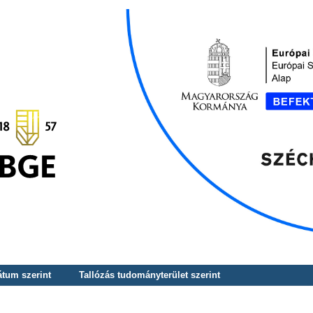
átum szerint
Tallózás tudományterület szerint