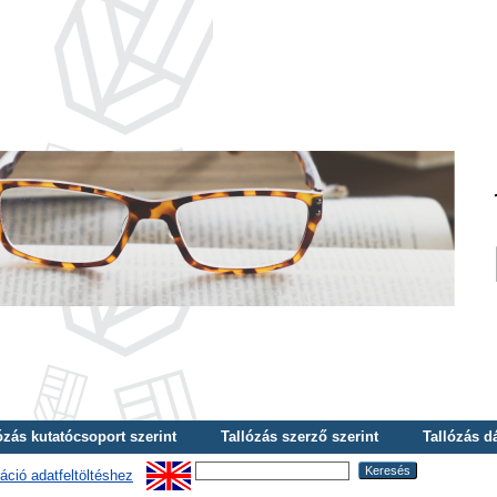
ózás kutatócsoport szerint
Tallózás szerző szerint
Tallózás d
áció adatfeltöltéshez