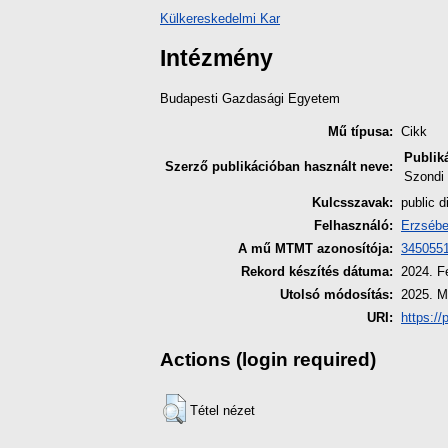
Külkereskedelmi Kar
Intézmény
Budapesti Gazdasági Egyetem
Mű típusa:
Cikk
Publik
Szerző publikációban használt neve:
Szondi
Kulcsszavak:
public d
Felhasználó:
Erzsébe
A mű MTMT azonosítója:
345055
Rekord készítés dátuma:
2024. F
Utolsó módosítás:
2025. M
URI:
https://
Actions (login required)
Tétel nézet