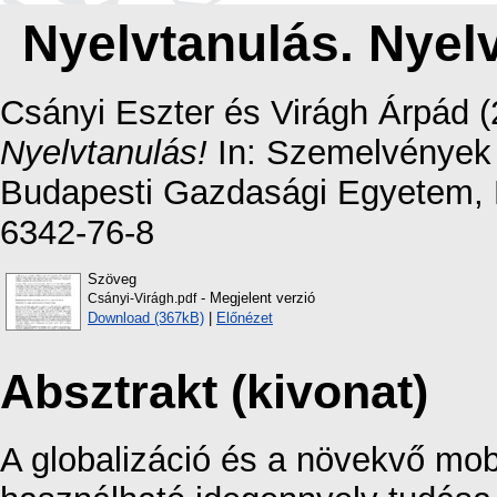
Nyelvtanulás. Nyel
Csányi Eszter
és
Virágh Árpád
(
Nyelvtanulás!
In: Szemelvények a
Budapesti Gazdasági Egyetem, 
6342-76-8
Szöveg
- Megjelent verzió
Csányi-Virágh.pdf
Download (367kB)
|
Előnézet
Absztrakt (kivonat)
A globalizáció és a növekvő mobi