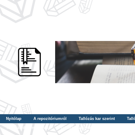
Nyitólap
A repozitóriumról
Tallózás kar szerint
Tall
Tallózás dátum szerint
Tallózás tudományterület szerint