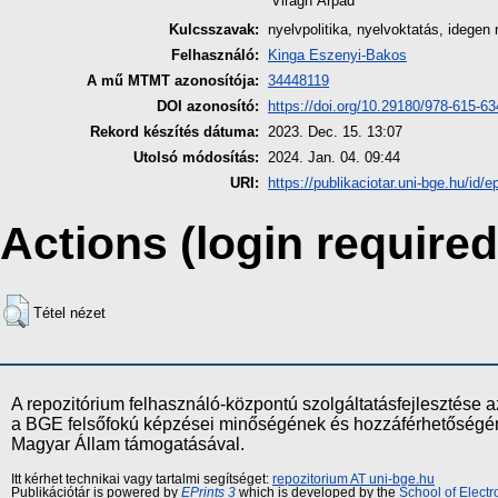
Virágh Árpád
Kulcsszavak:
nyelvpolitika, nyelvoktatás, idegen
Felhasználó:
Kinga Eszenyi-Bakos
A mű MTMT azonosítója:
34448119
DOI azonosító:
https://doi.org/10.29180/978-615-6
Rekord készítés dátuma:
2023. Dec. 15. 13:07
Utolsó módosítás:
2024. Jan. 04. 09:44
URI:
https://publikaciotar.uni-bge.hu/id/e
Actions (login required
Tétel nézet
A repozitórium felhasználó-központú szolgáltatásfejlesztés
a BGE felsőfokú képzései minőségének és hozzáférhetőségének
Magyar Állam támogatásával.
Itt kérhet technikai vagy tartalmi segítséget:
repozitorium AT uni-bge.hu
Publikációtár is powered by
EPrints 3
which is developed by the
School of Elect