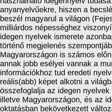
használható idegennyelv tudása
anyanyelvűekre, hiszen a becslé
beszél magyarul a világon (Fejes
milliárdos népességhez viszonyí
idegen nyelvek ismerete azonba
történő megjelenés szempontjábó
Magyarországon is számos előnny
annak jobb esélyei vannak a mu
információkhoz tud eredeti nyelv
reális(abb) képet alkotni a világ
összefoglalja az idegen nyelvek
illetve Magyarországon, és az i
oktatásban bekövetkezett változ