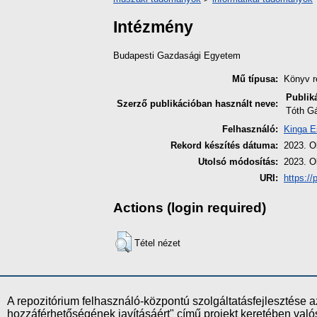
Intézmény
Budapesti Gazdasági Egyetem
Mű típusa:
Könyv r
Publik
Szerző publikációban használt neve:
Tóth G
Felhasználó:
Kinga E
Rekord készítés dátuma:
2023. O
Utolsó módosítás:
2023. O
URI:
https://
Actions (login required)
Tétel nézet
A repozitórium felhasználó-központú szolgáltatásfejlesztés
hozzáférhetőségének javításáért" című projekt keretében val