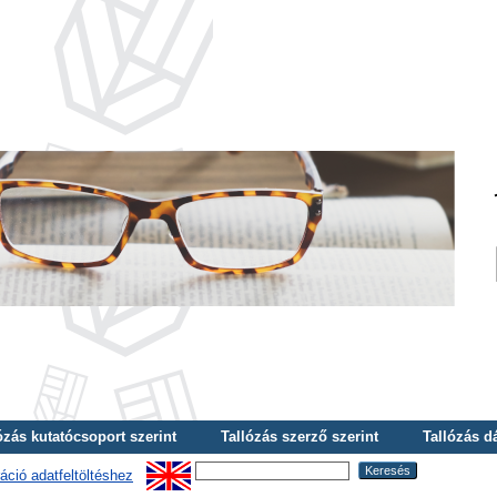
ózás kutatócsoport szerint
Tallózás szerző szerint
Tallózás d
áció adatfeltöltéshez