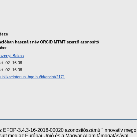
észe
ációban használt név
ORCID
MTMT szerző azonosító
ábor
szenyi-Bakos
kt. 02. 16:08
kt. 02. 16:08
publikaciotar.uni-bge.hu/id/eprint/2171
e az EFOP-3.4.3-16-2016-00020 azonosítószámú "Innovatív meg
ósult meg az Európai Unió és a Magyar Állam támogatásával.