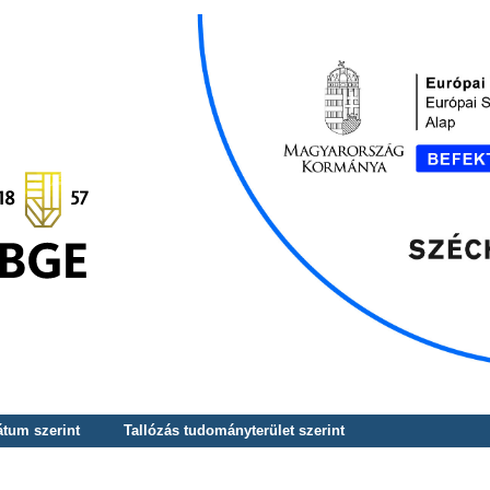
átum szerint
Tallózás tudományterület szerint