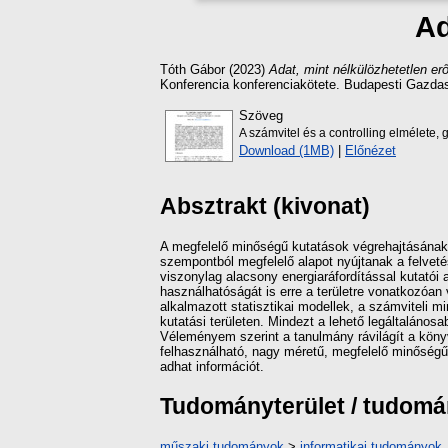
Ad
Tóth Gábor
(2023)
Adat, mint nélkülözhetetlen erő
Konferencia konferenciakötete. Budapesti Gazda
Szöveg
A számvitel és a controlling elmélete
Download (1MB)
|
Előnézet
Absztrakt (kivonat)
A megfelelő minőségű kutatások végrehajtásának 
szempontból megfelelő alapot nyújtanak a felveté
viszonylag alacsony energiaráfordítással kutatói 
használhatóságát is erre a területre vonatkozóa
alkalmazott statisztikai modellek, a számviteli 
kutatási területen. Mindezt a lehető legáltaláno
Véleményem szerint a tanulmány rávilágít a köny
felhasználható, nagy méretű, megfelelő minőségű
adhat információt.
Tudományterület / tudom
műszaki tudományok
>
informatikai tudományok