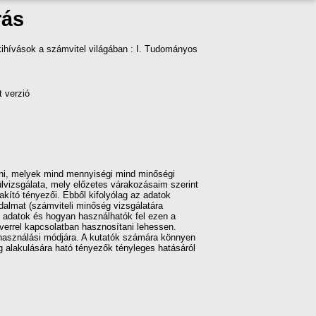
rás
 kihívások a számvitel világában : I. Tudományos
t verzió
lni, melyek mind mennyiségi mind minőségi
ülvizsgálata, mely előzetes várakozásaim szerint
akító tényezői. Ebből kifolyólag az adatok
dalmat (számviteli minőség vizsgálatára
ú adatok és hogyan használhatók fel ezen a
tverrel kapcsolatban hasznosítani lehessen.
lhasználási módjára. A kutatók számára könnyen
 alakulására ható tényezők tényleges hatásáról