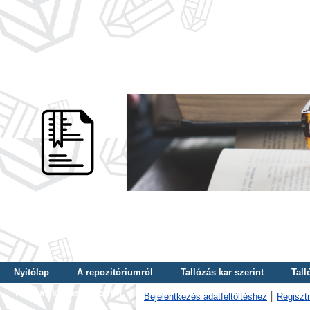
Nyitólap
A repozitóriumról
Tallózás kar szerint
Tall
Tallózás kulcsszó szerint
Bejelentkezés adatfeltöltéshez
Regisztr