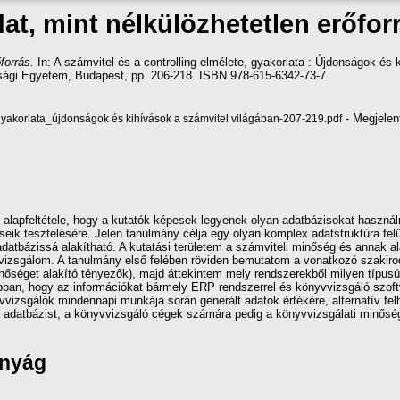
at, mint nélkülözhetetlen erőfor
forrás.
In: A számvitel és a controlling elmélete, gyakorlata : Újdonságok és
sági Egyetem, Budapest, pp. 206-218. ISBN 978-615-6342-73-7
- Megjelen
, gyakorlata_újdonságok és kihívások a számvitel világában-207-219.pdf
alapfeltétele, hogy a kutatók képesek legyenek olyan adatbázisokat haszná
seik tesztelésére. Jelen tanulmány célja egy olyan komplex adatstruktúra fel
adatbázissá alakítható. A kutatási területem a számviteli minőség és annak al
n vizsgálom. A tanulmány első felében röviden bemutatom a vonatkozó szakiro
minőséget alakító tényezők), majd áttekintem mely rendszerekből milyen típus
sabban, hogy az információkat bármely ERP rendszerrel és könyvvizsgáló szof
vvizsgálók mindennapi munkája során generált adatok értékére, alternatív fe
 adatbázist, a könyvvizsgáló cégek számára pedig a könyvvizsgálati minőség
ányág