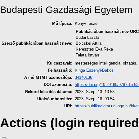
Budapesti Gazdasági Egyetem
Mű típusa:
Könyv része
Publikációban használt név
ORC
Budai László
Szerző publikációban használt neve:
Bölcskei Attila
Keresztes Éva Réka
Talata István
Kulcsszavak:
mesterséges intelligencia, oktatás,
Felhasználó:
Kinga Eszenyi-Bakos
A mű MTMT azonosítója:
34140136
DOI azonosító:
https://doi.org/10.29180/978-615-6
Rekord készítés dátuma:
2023. Szep. 13. 13:53
Utolsó módosítás:
2023. Szep. 18. 09:54
URI:
https://publikaciotar.uni-bge.hu/id/e
Actions (login required