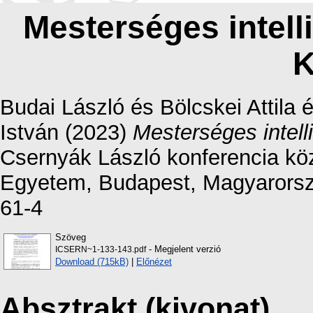
Mesterséges intell
K
Budai László
és
Bölcskei Attila
István
(2023)
Mesterséges intel
Csernyák László konferencia kö
Egyetem, Budapest, Magyarorsz
61-4
Szöveg
- Megjelent verzió
ICSERN~1-133-143.pdf
Download (715kB)
|
Előnézet
Absztrakt (kivonat)