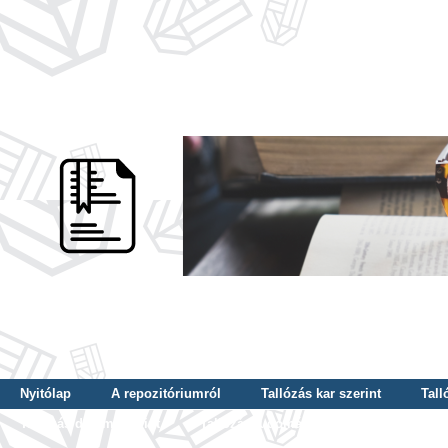
Nyitólap
A repozitóriumról
Tallózás kar szerint
Tall
Tallózás dátum szerint
Tallózás tudományterület szerint