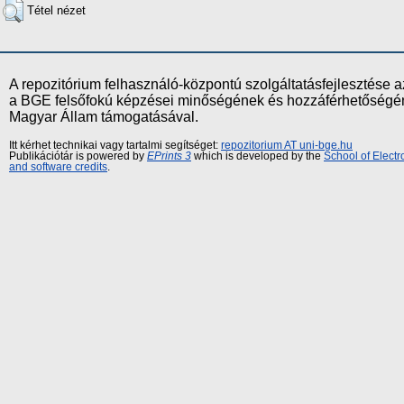
Tétel nézet
A repozitórium felhasználó-központú szolgáltatásfejlesztés
a BGE felsőfokú képzései minőségének és hozzáférhetőségének
Magyar Állam támogatásával.
Itt kérhet technikai vagy tartalmi segítséget:
repozitorium AT uni-bge.hu
Publikációtár is powered by
EPrints 3
which is developed by the
School of Elect
and software credits
.