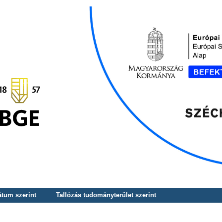
átum szerint
Tallózás tudományterület szerint