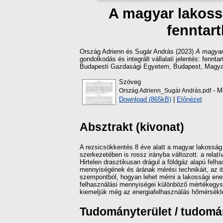
A magyar lakoss
fenntart
Ország Adrienn
és
Sugár András
(2023)
A magyar 
gondolkodás és integrált vállalati jelentés: fen
Budapesti Gazdasági Egyetem, Budapest, Magyar
Szöveg
- Me
Ország Adrienn_Sugár András.pdf
Download (865kB)
|
Előnézet
Absztrakt (kivonat)
A rezsicsökkentés 8 éve alatt a magyar lakosság
szerkezetében is rossz irányba változott. a relat
Hirtelen drasztikusan drágul a földgáz alapú fel
mennyiségének és árának mérési technikáit, az it
szempontból, hogyan lehet mérni a lakossági ener
felhasználási mennyiségei különböző mértékegys
kiemeljük még az energiafelhasználás hőmérsékle
Tudományterület / tudom