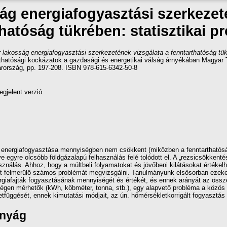
ág energiafogyasztási szerkezeté
hatóság tükrében: statisztikai 
lakosság energiafogyasztási szerkezetének vizsgálata a fenntarthatóság tükr
ntarthatósági kockázatok a gazdasági és energetikai válság árnyékában Magy
ország, pp. 197-208. ISBN 978-615-6342-50-8
gjelent verzió
 energiafogyasztása mennyiségben nem csökkent (miközben a fenntarthatóság
íve egyre olcsóbb földgázalapú felhasználás felé tolódott el. A „rezsicsökkent
használás. Ahhoz, hogy a múltbeli folyamatokat és jövőbeni kilátásokat érték
t felmerülő számos problémát megvizsgálni. Tanulmányunk elsősorban ezeket a
giafajták fogyasztásának mennyiségét és értékét, és ennek arányát az össze
égen mérhetők (kWh, köbméter, tonna, stb.), egy alapvető probléma a közös
tfüggését, ennek kimutatási módjait, az ún. hőmérsékletkorrigált fogyasztás
ányág