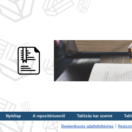
Nyitólap
A repozitóriumról
Tallózás kar szerint
Tall
Tallózás kulcsszó szerint
Bejelentkezés adatfeltöltéshez
Regisztr