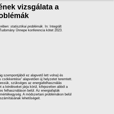
nek vizsgálata a
problémák
ében: statisztikai problémák.
In: Integrált
ar Tudomány Ünnepe konferencia kötet 2023.
 szempontjából ez alapvető lett volna) és
és csökkentése” alapvetően új helyzetet teremtett.
elhessük, szükséges az energiafelhasználás
 kérdéseket járja körül, kifejezetten abból a
s felhasználáson belül. Az energiafajták
 mértékegység. A módszertani problémákon belül
 számításának lehetőségeit.