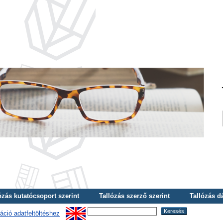
ózás kutatócsoport szerint
Tallózás szerző szerint
Tallózás d
áció adatfeltöltéshez