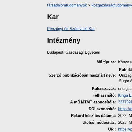
társadalomtudományok
>
közgazdaságtudomány
Kar
Pénzügyi és Számviteli Kar
Intézmény
Budapesti Gazdasági Egyetem
Mű típusa:
Könyv r
Publik
Szerző publikációban használt neve:
Ország
Sugár 
Kulcsszavak:
energia
Felhasználó:
Kinga E
A mű MTMT azonosítója:
337759
DOI azonosító:
https:/
Rekord készítés dátuma:
2023. M
Utolsó módosítás:
2023. M
URI:
https://