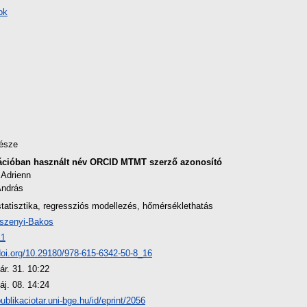
ok
észe
ációban használt név
ORCID
MTMT szerző azonosító
 Adrienn
András
statisztika, regressziós modellezés, hőmérséklethatás
szenyi-Bakos
11
/doi.org/10.29180/978-615-6342-50-8_16
ár. 31. 10:22
áj. 08. 14:24
publikaciotar.uni-bge.hu/id/eprint/2056