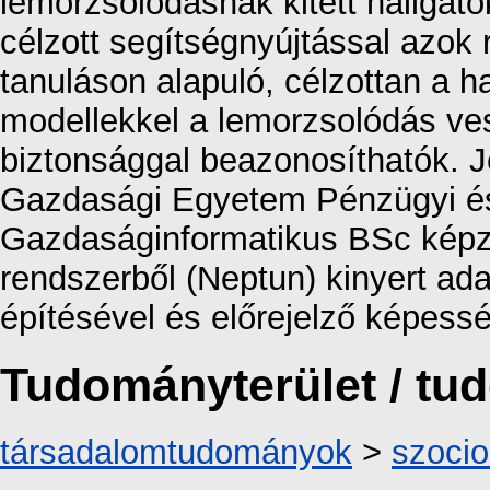
lemorzsolódásnak kitett hallgat
célzott segítségnyújtással azok 
tanuláson alapuló, célzottan a h
modellekkel a lemorzsolódás ves
biztonsággal beazonosíthatók. 
Gazdasági Egyetem Pénzügyi és
Gazdaságinformatikus BSc képzé
rendszerből (Neptun) kinyert ada
építésével és előrejelző képess
Tudományterület / t
társadalomtudományok
>
szocio