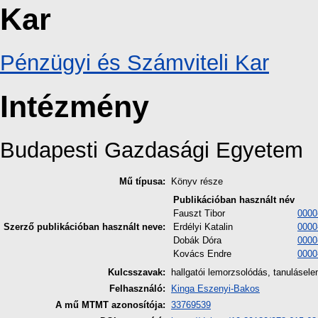
Kar
Pénzügyi és Számviteli Kar
Intézmény
Budapesti Gazdasági Egyetem
Mű típusa:
Könyv része
Publikációban használt név
Fauszt Tibor
0000
Szerző publikációban használt neve:
Erdélyi Katalin
0000
Dobák Dóra
0000
Kovács Endre
0000
Kulcsszavak:
hallgatói lemorzsolódás, tanulásele
Felhasználó:
Kinga Eszenyi-Bakos
A mű MTMT azonosítója:
33769539