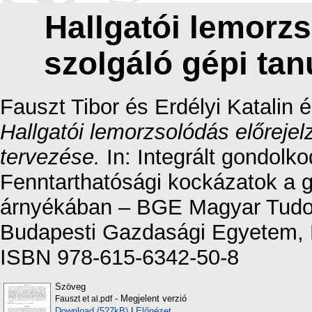
Hallgatói lemorzs
szolgáló gépi tan
Fauszt Tibor
és
Erdélyi Katalin
é
Hallgatói lemorzsolódás előrejel
tervezése.
In: Integrált gondolkod
Fenntarthatósági kockázatok a g
árnyékában – BGE Magyar Tudo
Budapesti Gazdasági Egyetem, 
ISBN 978-615-6342-50-8
Szöveg
- Megjelent verzió
Fauszt et al.pdf
Download (527kB)
|
Előnézet