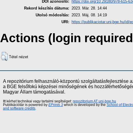
DOI azonosító:
https://doi.org/10.29180/978-615-6
Rekord készítés dátuma:
2023. Már. 28. 14:44
Utolsó módosítás:
2023. Máj. 08. 14:19
URI:
https://publikaciotar.uni-bge.hu/id/e
Actions (login required
Tétel nézet
A repozitórium felhasználó-központú szolgáltatásfejlesztés
a BGE felsőfokú képzései minőségének és hozzáférhetőségének
Magyar Állam támogatásával.
Itt kérhet technikai vagy tartalmi segítséget:
repozitorium AT uni-bge.hu
Publikációtár is powered by
EPrints 3
which is developed by the
School of Elect
and software credits
.