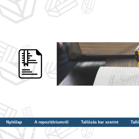
Nyitólap
A repozitóriumról
Tallózás kar szerint
Tall
Tallózás dátum szerint
Tallózás tudományterület szerint