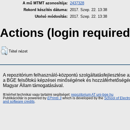
A mű MTMT azonosítója:
2437328
Rekord készítés dátuma:
2017. Szep. 22. 13:38
Utolsó módosítás:
2017. Szep. 22. 13:38
Actions (login required
Tétel nézet
A repozitórium felhasználó-központú szolgáltatásfejlesztés
a BGE felsőfokú képzései minőségének és hozzáférhetőségének
Magyar Állam támogatásával.
Itt kérhet technikai vagy tartalmi segítséget:
repozitorium AT uni-bge.hu
Publikációtár is powered by
EPrints 3
which is developed by the
School of Elect
and software credits
.