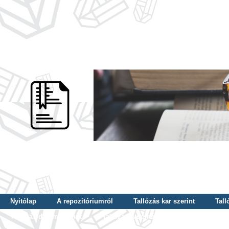
Nyitólap
A repozitóriumról
Tallózás kar szerint
Tall
Tallózás dátum szerint
Tallózás tudományterület szerint