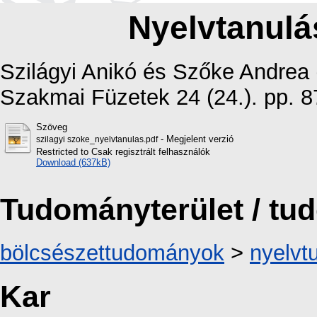
Nyelvtanulá
Szilágyi Anikó
és
Szőke Andrea
Szakmai Füzetek 24 (24.). pp. 
Szöveg
- Megjelent verzió
szilagyi szoke_nyelvtanulas.pdf
Restricted to Csak regisztrált felhasználók
Download (637kB)
Tudományterület / t
bölcsészettudományok
>
nyelv
Kar