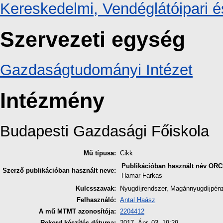
Kereskedelmi, Vendéglátóipari é
Szervezeti egység
Gazdaságtudományi Intézet
Intézmény
Budapesti Gazdasági Főiskola
Mű típusa:
Cikk
Publikációban használt név
ORC
Szerző publikációban használt neve:
Hamar Farkas
Kulcsszavak:
Nyugdíjrendszer, Magánnyugdíjpénz
Felhasználó:
Antal Haász
A mű MTMT azonosítója:
2204412
Rekord készítés dátuma:
2017. Ápr. 03. 19:29