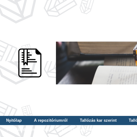
Nyitólap
A repozitóriumról
Tallózás kar szerint
Tall
Tallózás dátum szerint
Tallózás tudományterület szerint