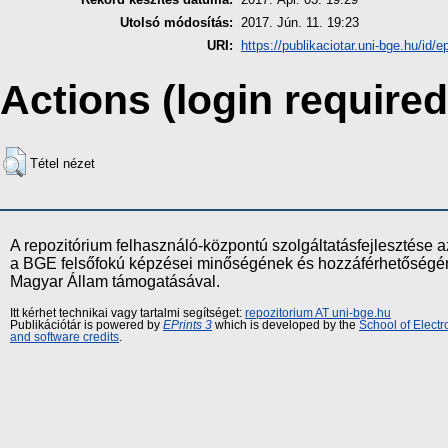
Utolsó módosítás:
2017. Jún. 11. 19:23
URI:
https://publikaciotar.uni-bge.hu/id/e
Actions (login required
Tétel nézet
A repozitórium felhasználó-központú szolgáltatásfejlesztés
a BGE felsőfokú képzései minőségének és hozzáférhetőségének
Magyar Állam támogatásával.
Itt kérhet technikai vagy tartalmi segítséget:
repozitorium AT uni-bge.hu
Publikációtár is powered by
EPrints 3
which is developed by the
School of Elect
and software credits
.