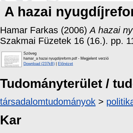
A hazai nyugdíjrefor
Hamar Farkas
(2006)
A hazai ny
Szakmai Füzetek 16 (16.). pp. 
Szöveg
- Megjelent verzió
hamar_a hazai nyugdijreform.pdf
Download (237kB)
|
Előnézet
Tudományterület / t
társadalomtudományok
>
politi
Kar