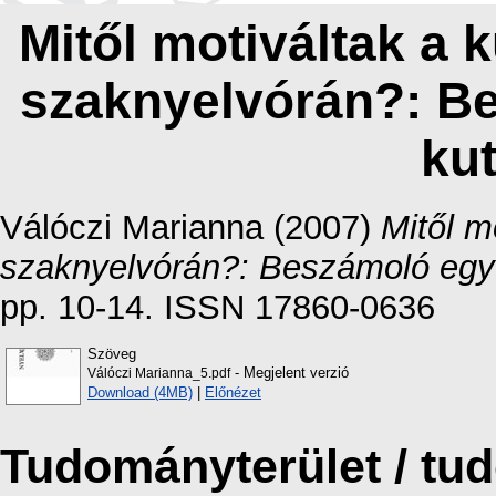
Mitől motiváltak a k
szaknyelvórán?: B
kut
Válóczi Marianna
(2007)
Mitől m
szaknyelvórán?: Beszámoló egy 
pp. 10-14. ISSN 17860-0636
Szöveg
- Megjelent verzió
Válóczi Marianna_5.pdf
Download (4MB)
|
Előnézet
Tudományterület / t