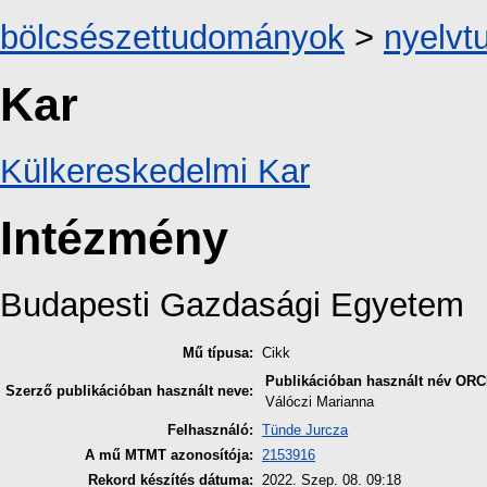
bölcsészettudományok
>
nyelv
Kar
Külkereskedelmi Kar
Intézmény
Budapesti Gazdasági Egyetem
Mű típusa:
Cikk
Publikációban használt név
ORC
Szerző publikációban használt neve:
Válóczi Marianna
Felhasználó:
Tünde Jurcza
A mű MTMT azonosítója:
2153916
Rekord készítés dátuma:
2022. Szep. 08. 09:18