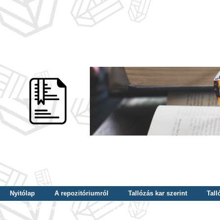
Nyitólap
A repozitóriumról
Tallózás kar szerint
Tall
Tallózás dátum szerint
Tallózás tudományterület szerint