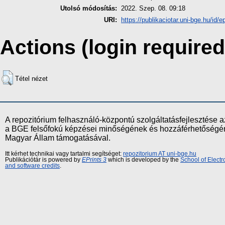
Utolsó módosítás:
2022. Szep. 08. 09:18
URI:
https://publikaciotar.uni-bge.hu/id/e
Actions (login required
Tétel nézet
A repozitórium felhasználó-központú szolgáltatásfejlesztés
a BGE felsőfokú képzései minőségének és hozzáférhetőségének
Magyar Állam támogatásával.
Itt kérhet technikai vagy tartalmi segítséget:
repozitorium AT uni-bge.hu
Publikációtár is powered by
EPrints 3
which is developed by the
School of Elect
and software credits
.