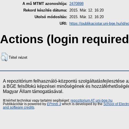
A mű MTMT azonosítója:
2470898
Rekord készítés dátuma:
2015. Már. 12. 16:20
Utolsó módosítás:
2015. Már. 12. 16:20
URI:
https://publikaciotar.uni-bge.hu/id/e
Actions (login required
Tétel nézet
A repozitórium felhasználó-központú szolgáltatásfejlesztés
a BGE felsőfokú képzései minőségének és hozzáférhetőségének
Magyar Állam támogatásával.
Itt kérhet technikai vagy tartalmi segítséget:
repozitorium AT uni-bge.hu
Publikációtár is powered by
EPrints 3
which is developed by the
School of Elect
and software credits
.