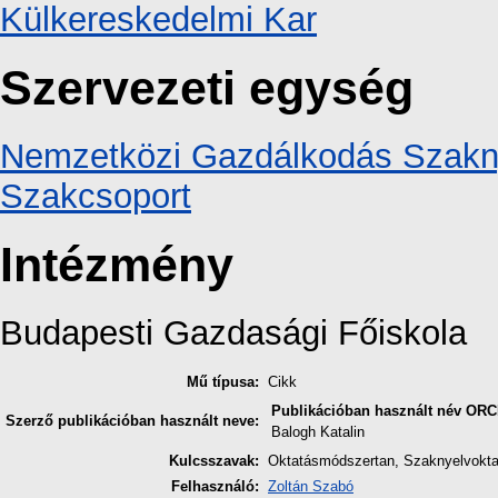
Külkereskedelmi Kar
Szervezeti egység
Nemzetközi Gazdálkodás Szaknye
Szakcsoport
Intézmény
Budapesti Gazdasági Főiskola
Mű típusa:
Cikk
Publikációban használt név
ORC
Szerző publikációban használt neve:
Balogh Katalin
Kulcsszavak:
Oktatásmódszertan, Szaknyelvoktat
Felhasználó:
Zoltán Szabó