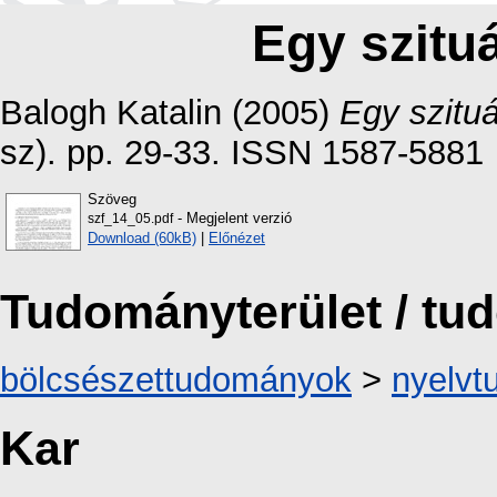
Egy szituá
Balogh Katalin
(2005)
Egy szituá
sz). pp. 29-33. ISSN 1587-5881
Szöveg
- Megjelent verzió
szf_14_05.pdf
Download (60kB)
|
Előnézet
Tudományterület / t
bölcsészettudományok
>
nyelv
Kar