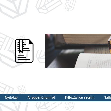
Nyitólap
A repozitóriumról
Tallózás kar szerint
Tall
Tallózás dátum szerint
Tallózás tudományterület szerint