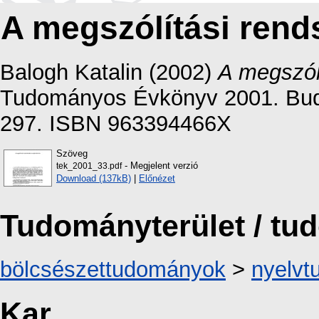
A megszólítási rend
Balogh Katalin
(2002)
A megszól
Tudományos Évkönyv 2001. Buda
297. ISBN 963394466X
Szöveg
- Megjelent verzió
tek_2001_33.pdf
Download (137kB)
|
Előnézet
Tudományterület / t
bölcsészettudományok
>
nyelv
Kar