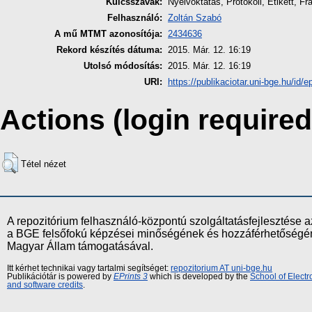
Kulcsszavak:
Nyelvoktatás, Protokoll, Etikett, Fr
Felhasználó:
Zoltán Szabó
A mű MTMT azonosítója:
2434636
Rekord készítés dátuma:
2015. Már. 12. 16:19
Utolsó módosítás:
2015. Már. 12. 16:19
URI:
https://publikaciotar.uni-bge.hu/id/e
Actions (login required
Tétel nézet
A repozitórium felhasználó-központú szolgáltatásfejlesztés
a BGE felsőfokú képzései minőségének és hozzáférhetőségének
Magyar Állam támogatásával.
Itt kérhet technikai vagy tartalmi segítséget:
repozitorium AT uni-bge.hu
Publikációtár is powered by
EPrints 3
which is developed by the
School of Elect
and software credits
.