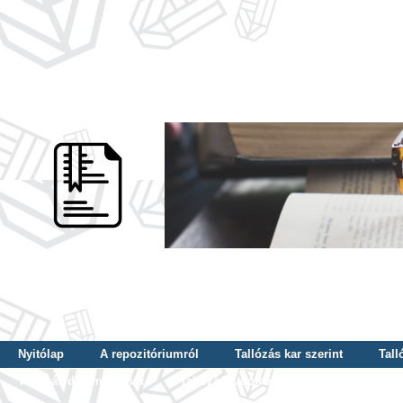
Nyitólap
A repozitóriumról
Tallózás kar szerint
Tall
Tallózás dátum szerint
Tallózás tudományterület szerint