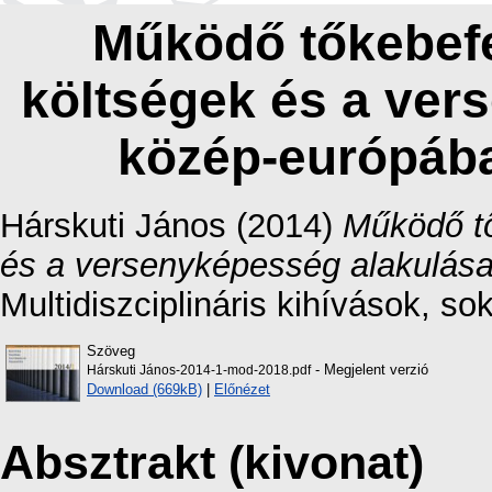
Működő tőkebef
költségek és a ver
közép-európába
Hárskuti János
(2014)
Működő t
és a versenyképesség alakulása
Multidiszciplináris kihívások, so
Szöveg
- Megjelent verzió
Hárskuti János-2014-1-mod-2018.pdf
Download (669kB)
|
Előnézet
Absztrakt (kivonat)