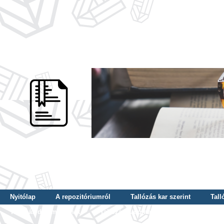
Nyitólap
A repozitóriumról
Tallózás kar szerint
Tall
Tallózás dátum szerint
Tallózás tudományterület szerint