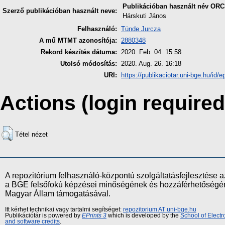
Publikációban használt név
ORC
Szerző publikációban használt neve:
Hárskuti János
Felhasználó:
Tünde Jurcza
A mű MTMT azonosítója:
2880348
Rekord készítés dátuma:
2020. Feb. 04. 15:58
Utolsó módosítás:
2020. Aug. 26. 16:18
URI:
https://publikaciotar.uni-bge.hu/id/e
Actions (login required
Tétel nézet
A repozitórium felhasználó-központú szolgáltatásfejlesztés
a BGE felsőfokú képzései minőségének és hozzáférhetőségének
Magyar Állam támogatásával.
Itt kérhet technikai vagy tartalmi segítséget:
repozitorium AT uni-bge.hu
Publikációtár is powered by
EPrints 3
which is developed by the
School of Elect
and software credits
.