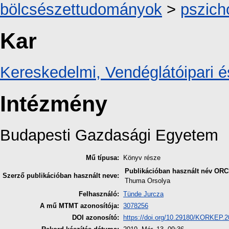
bölcsészettudományok
>
pszich
Kar
Kereskedelmi, Vendéglátóipari é
Intézmény
Budapesti Gazdasági Egyetem
Mű típusa:
Könyv része
Publikációban használt név
ORC
Szerző publikációban használt neve:
Thuma Orsolya
Felhasználó:
Tünde Jurcza
A mű MTMT azonosítója:
3078256
DOI azonosító:
https://doi.org/10.29180/KORKEP.2