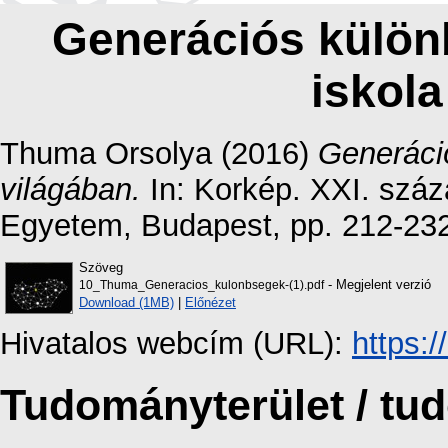
Generációs külön
iskola
Thuma Orsolya
(2016)
Generáci
világában.
In: Korkép. XXI. száz
Egyetem, Budapest, pp. 212-23
Szöveg
- Megjelent verzió
10_Thuma_Generacios_kulonbsegek-(1).pdf
Download (1MB)
|
Előnézet
Hivatalos webcím (URL):
https:
Tudományterület / t