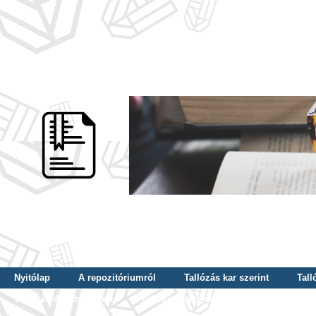
Nyitólap
A repozitóriumról
Tallózás kar szerint
Tall
Tallózás dátum szerint
Tallózás tudományterület szerint