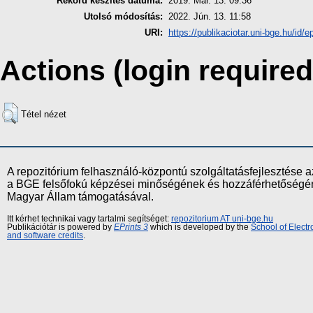
Rekord készítés dátuma:
2019. Már. 13. 09:36
Utolsó módosítás:
2022. Jún. 13. 11:58
URI:
https://publikaciotar.uni-bge.hu/id/e
Actions (login required
Tétel nézet
A repozitórium felhasználó-központú szolgáltatásfejlesztés
a BGE felsőfokú képzései minőségének és hozzáférhetőségének
Magyar Állam támogatásával.
Itt kérhet technikai vagy tartalmi segítséget:
repozitorium AT uni-bge.hu
Publikációtár is powered by
EPrints 3
which is developed by the
School of Elect
and software credits
.