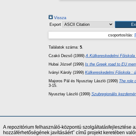
Vissza
Export
csoportosítás:
Találatok száma:
5
.
Czakó Dezső
(1999)
A Külkereskedelmi Főiskola
Hubai József
(1999)
Is the Greek road to EU mem
Iványi Károly
(1999)
Külkereskedelmi Főiskola : 
Majoros Pál
és
Nyusztay László
(1999)
The role 
3-15.
Nyusztay László
(1999)
Szubregionális kezdemén
A repozitórium felhasználó-központú szolgáltatásfejlesztés
hozzáférhetőségének javításáért" című projekt keretében val