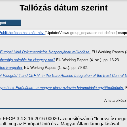
Tallózás dátum szerint
Publikációban használt név
['Update/Views:group_separator' not defined]
csopo
 Európai Unió Dokumentációs Központjának működése.
EU Working Papers (2
bership suitable for Hungary too?
EU Working Papers (4. sz.). pp. 16-23.
úton Európába.
EU Working Papers (1. sz.). pp. 79-82.
of Visegrád 4 and CEFTA in the Euro-Atlantic Integration of the East-Central 
yezések Európában : a magyar-olasz-szlovén háromoldalú együttműködés.
E
A lista elké
e az EFOP-3.4.3-16-2016-00020 azonosítószámú "Innovatív meg
ósult meg az Európai Unió és a Magyar Állam támogatásával.