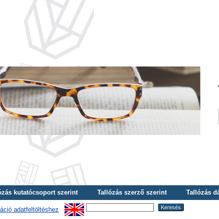
ózás kutatócsoport szerint
Tallózás szerző szerint
Tallózás d
áció adatfeltöltéshez