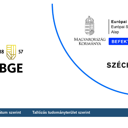
átum szerint
Tallózás tudományterület szerint