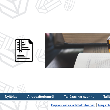
Nyitólap
A repozitóriumról
Tallózás kar szerint
Tall
Tallózás kulcsszó szerint
Bejelentkezés adatfeltöltéshez
Regisztr