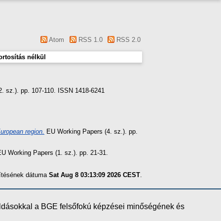
Atom
RSS 1.0
RSS 2.0
rtosítás nélkül
. sz.). pp. 107-110. ISSN 1418-6241
European region.
EU Working Papers (4. sz.). pp.
U Working Papers (1. sz.). pp. 21-31.
szítésének dátuma
Sat Aug 8 03:13:09 2026 CEST
.
oldásokkal a BGE felsőfokú képzései minőségének és