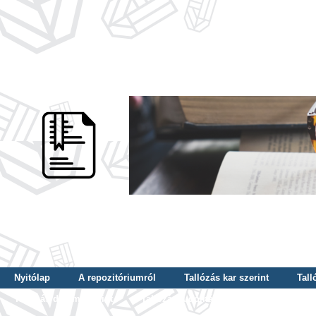
Nyitólap
A repozitóriumról
Tallózás kar szerint
Tall
Tallózás dátum szerint
Tallózás tudományterület szerint