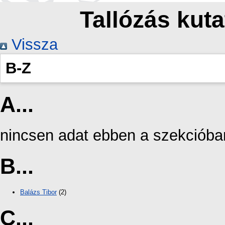
Tallózás kuta
Vissza
B-Z
A...
nincsen adat ebben a szekcióba
B...
Balázs Tibor
(2)
C...