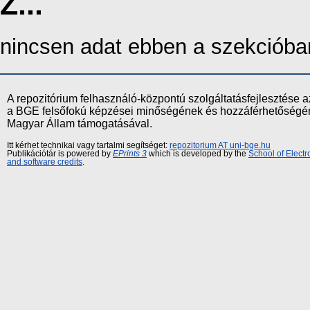
Z...
nincsen adat ebben a szekcióba
A repozitórium felhasználó-központú szolgáltatásfejlesztés
a BGE felsőfokú képzései minőségének és hozzáférhetőségének
Magyar Állam támogatásával.
Itt kérhet technikai vagy tartalmi segítséget:
repozitorium AT uni-bge.hu
Publikációtár is powered by
EPrints 3
which is developed by the
School of Elect
and software credits
.