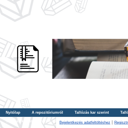
Nyitólap
A repozitóriumról
Tallózás kar szerint
Tall
Tallózás kulcsszó szerint
Bejelentkezés adatfeltöltéshez
Regisztr