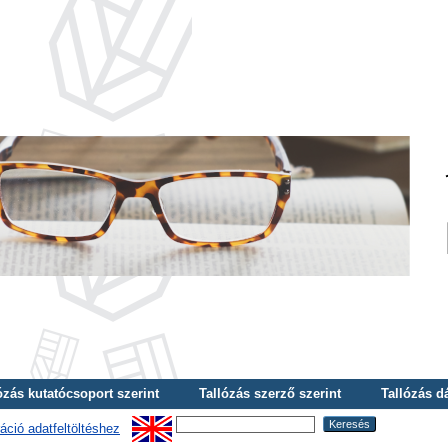
ózás kutatócsoport szerint
Tallózás szerző szerint
Tallózás d
áció adatfeltöltéshez