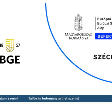
átum szerint
Tallózás tudományterület szerint