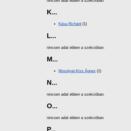
nincsen adat ebben a szekcióban.
K...
Kása Richárd
(1)
L...
nincsen adat ebben a szekcióban.
M...
Mosolygó-Kiss Ágnes
(1)
N...
nincsen adat ebben a szekcióban.
O...
nincsen adat ebben a szekcióban.
P...