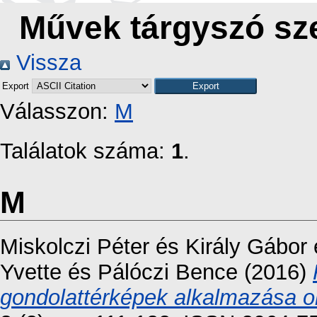
Művek tárgyszó sze
Vissza
Export
Válasszon:
M
Találatok száma:
1
.
M
Miskolczi Péter
és
Király Gábor
Yvette
és
Pálóczi Bence
(2016)
gondolattérképek alkalmazása okt