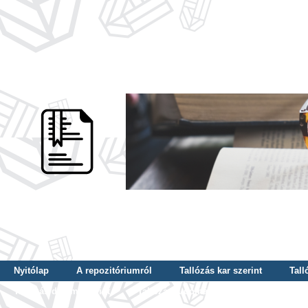
Nyitólap
A repozitóriumról
Tallózás kar szerint
Tall
Tallózás dátum szerint
Tallózás tudományterület szerint