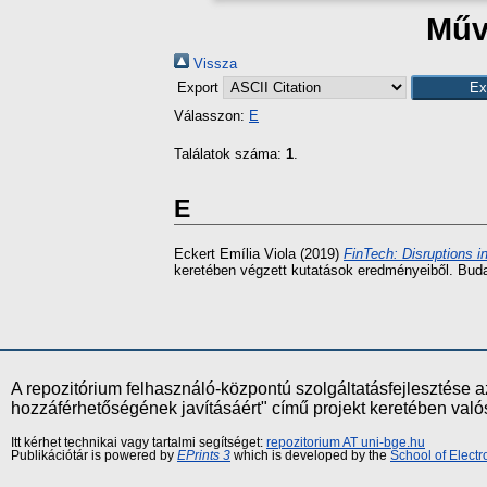
Műv
Vissza
Export
Válasszon:
E
Találatok száma:
1
.
E
Eckert Emília Viola
(2019)
FinTech: Disruptions 
keretében végzett kutatások eredményeiből. Bu
A repozitórium felhasználó-központú szolgáltatásfejlesztés
hozzáférhetőségének javításáért" című projekt keretében val
Itt kérhet technikai vagy tartalmi segítséget:
repozitorium AT uni-bge.hu
Publikációtár is powered by
EPrints 3
which is developed by the
School of Elect