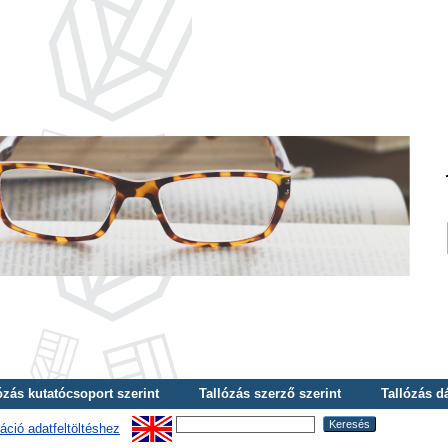
ózás kutatócsoport szerint
Tallózás szerző szerint
Tallózás d
áció adatfeltöltéshez