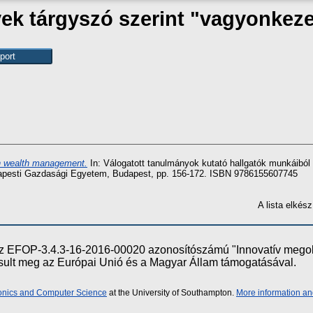
ek tárgyszó szerint "vagyonkeze
in wealth management.
In: Válogatott tanulmányok kutató hallgatók munkáibó
dapesti Gazdasági Egyetem, Budapest, pp. 156-172. ISBN 9786155607745
A lista elké
e az EFOP-3.4.3-16-2016-00020 azonosítószámú "Innovatív meg
ósult meg az Európai Unió és a Magyar Állam támogatásával.
ronics and Computer Science
at the University of Southampton.
More information an