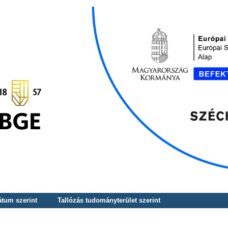
átum szerint
Tallózás tudományterület szerint