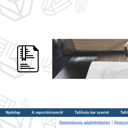
Nyitólap
A repozitóriumról
Tallózás kar szerint
Tall
Tallózás kulcsszó szerint
Bejelentkezés adatfeltöltéshez
Regisztr