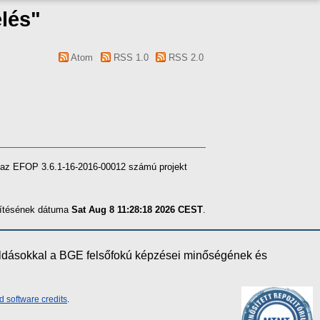
lés"
Atom
RSS 1.0
RSS 2.0
l az EFOP 3.6.1-16-2016-00012 számú projekt
szítésének dátuma
Sat Aug 8 11:28:18 2026 CEST
.
oldásokkal a BGE felsőfokú képzései minőségének és
d software credits
.