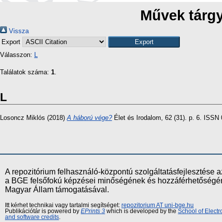
Művek tárgy
Vissza
Export
Válasszon:
L
Találatok száma:
1
.
L
Losoncz Miklós
(2018)
A háború vége?
Élet és Irodalom, 62 (31). p. 6. ISSN
A repozitórium felhasználó-központú szolgáltatásfejlesztés
a BGE felsőfokú képzései minőségének és hozzáférhetőségének
Magyar Állam támogatásával.
Itt kérhet technikai vagy tartalmi segítséget:
repozitorium AT uni-bge.hu
Publikációtár is powered by
EPrints 3
which is developed by the
School of Elect
and software credits
.