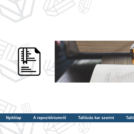
Nyitólap
A repozitóriumról
Tallózás kar szerint
Tall
Tallózás dátum szerint
Tallózás tudományterület szerint