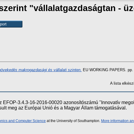
szerint "vállalatgazdaságtan - 
növekedés makrogazdasági és vállalati szinten.
EU WORKING PAPERS. pp. 4
A lista elké
e az EFOP-3.4.3-16-2016-00020 azonosítószámú "Innovatív meg
ósult meg az Európai Unió és a Magyar Állam támogatásával.
ronics and Computer Science
at the University of Southampton.
More information an