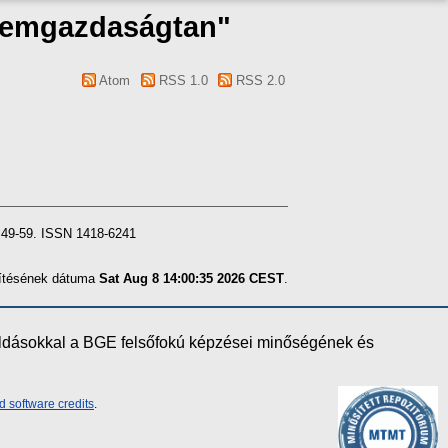
üzemgazdaságtan"
Atom
RSS 1.0
RSS 2.0
9-59. ISSN 1418-6241
szítésének dátuma
Sat Aug 8 14:00:35 2026 CEST
.
oldásokkal a BGE felsőfokú képzései minőségének és
d software credits
.