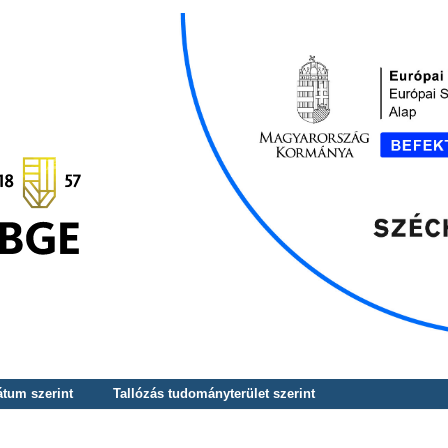
átum szerint
Tallózás tudományterület szerint