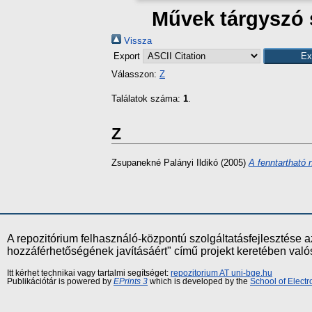
Művek tárgyszó 
Vissza
Export
Válasszon:
Z
Találatok száma:
1
.
Z
Zsupanekné Palányi Ildikó
(2005)
A fenntartható 
A repozitórium felhasználó-központú szolgáltatásfejlesztés
hozzáférhetőségének javításáért" című projekt keretében val
Itt kérhet technikai vagy tartalmi segítséget:
repozitorium AT uni-bge.hu
Publikációtár is powered by
EPrints 3
which is developed by the
School of Elect