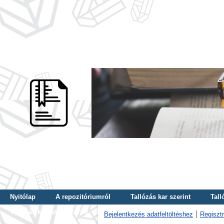
Nyitólap
A repozitóriumról
Tallózás kar szerint
Tall
Tallózás kulcsszó szerint
Bejelentkezés adatfeltöltéshez
Regisztr