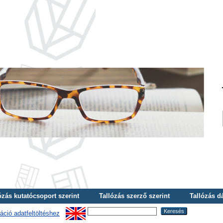
ózás kutatócsoport szerint
Tallózás szerző szerint
Tallózás d
áció adatfeltöltéshez