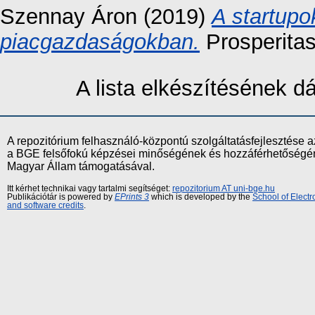
Szennay Áron
(2019)
A startupo
piacgazdaságokban.
Prosperitas
A lista elkészítésének 
A repozitórium felhasználó-központú szolgáltatásfejlesztés
a BGE felsőfokú képzései minőségének és hozzáférhetőségének
Magyar Állam támogatásával.
Itt kérhet technikai vagy tartalmi segítséget:
repozitorium AT uni-bge.hu
Publikációtár is powered by
EPrints 3
which is developed by the
School of Elect
and software credits
.