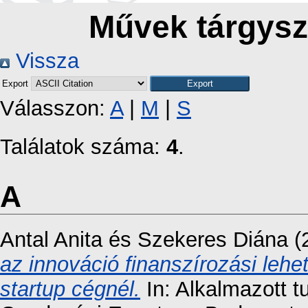
Művek tárgyszó
Vissza
Export
Válasszon:
A
|
M
|
S
Találatok száma:
4
.
A
Antal Anita
és
Szekeres Diána
(
az innováció finanszírozási lehe
startup cégnél.
In: Alkalmazott t