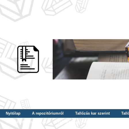
Nyitólap
A repozitóriumról
Tallózás kar szerint
Tall
Tallózás dátum szerint
Tallózás tudományterület szerint