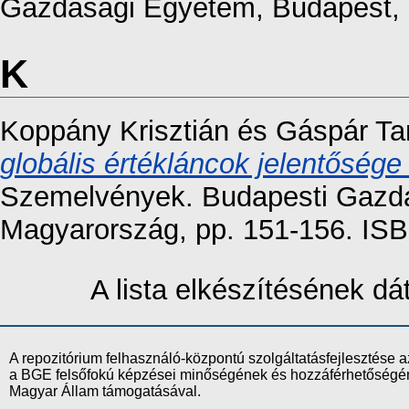
Gazdasági Egyetem, Budapest, 
K
Koppány Krisztián
és
Gáspár T
globális értékláncok jelentőség
Szemelvények. Budapesti Gazd
Magyarország, pp. 151-156. IS
A lista elkészítésének d
A repozitórium felhasználó-központú szolgáltatásfejlesztés
a BGE felsőfokú képzései minőségének és hozzáférhetőségének
Magyar Állam támogatásával.