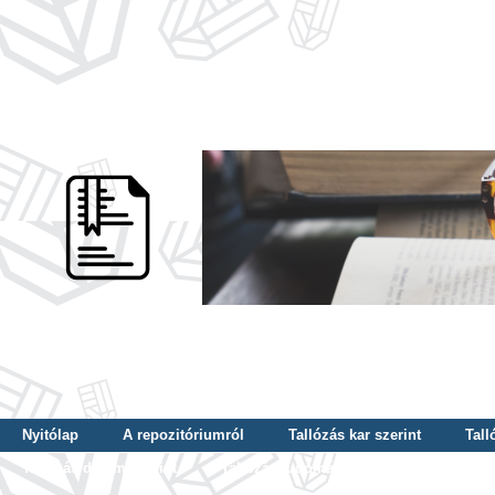
Nyitólap
A repozitóriumról
Tallózás kar szerint
Tall
Tallózás dátum szerint
Tallózás tudományterület szerint