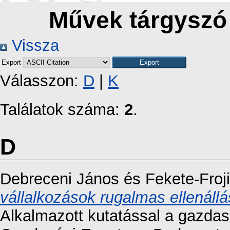
Művek tárgyszó s
Vissza
Export
Válasszon:
D
|
K
Találatok száma:
2
.
D
Debreceni János
és
Fekete-Froj
vállalkozások rugalmas ellenáll
Alkalmazott kutatással a gazdas