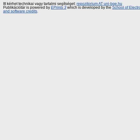
Itt kérhet technikai vagy tartalmi segítséget:
repozitorium AT uni-bge.hu
Publikációtár is powered by
EPrints 3
which is developed by the
School of Elect
and software credits
.