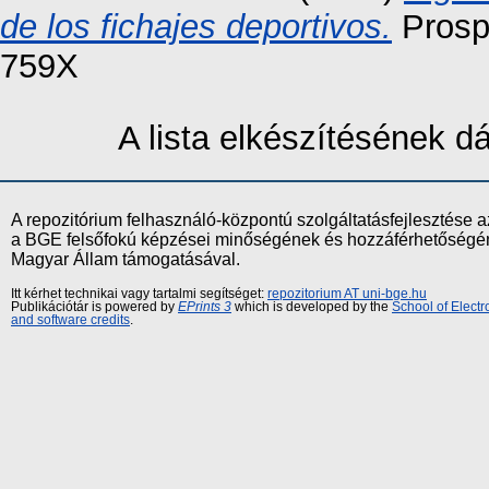
de los fichajes deportivos.
Prospe
759X
A lista elkészítésének 
A repozitórium felhasználó-központú szolgáltatásfejlesztés
a BGE felsőfokú képzései minőségének és hozzáférhetőségének
Magyar Állam támogatásával.
Itt kérhet technikai vagy tartalmi segítséget:
repozitorium AT uni-bge.hu
Publikációtár is powered by
EPrints 3
which is developed by the
School of Elect
and software credits
.