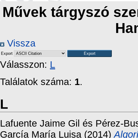
Művek tárgyszó szeri
Ha
Vissza
Export
Válasszon:
L
Találatok száma:
1
.
L
Lafuente Jaime Gil
és
Pérez-Bu
García María Luisa
(2014)
Algor