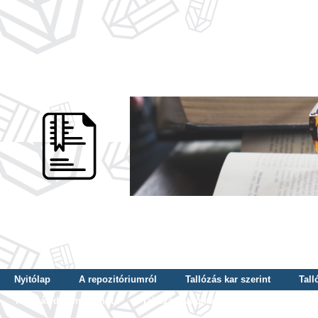
Nyitólap
A repozitóriumról
Tallózás kar szerint
Tall
Tallózás dátum szerint
Tallózás tudományterület szerint