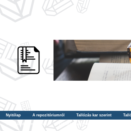
Nyitólap
A repozitóriumról
Tallózás kar szerint
Tall
Tallózás dátum szerint
Tallózás tudományterület szerint