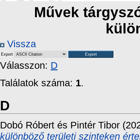
Művek tárgyszó 
külö
Vissza
Export
Válasszon:
D
Találatok száma:
1
.
D
Dobó Róbert
és
Pintér Tibor
(20
különböző területi szinteken ér