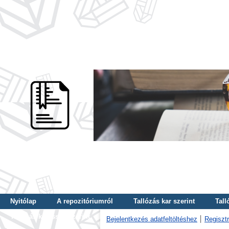
Nyitólap
A repozitóriumról
Tallózás kar szerint
Tall
Tallózás kulcsszó szerint
Bejelentkezés adatfeltöltéshez
Regisztr