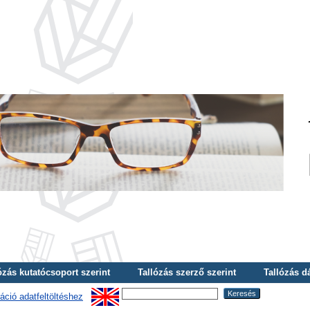
ózás kutatócsoport szerint
Tallózás szerző szerint
Tallózás d
áció adatfeltöltéshez