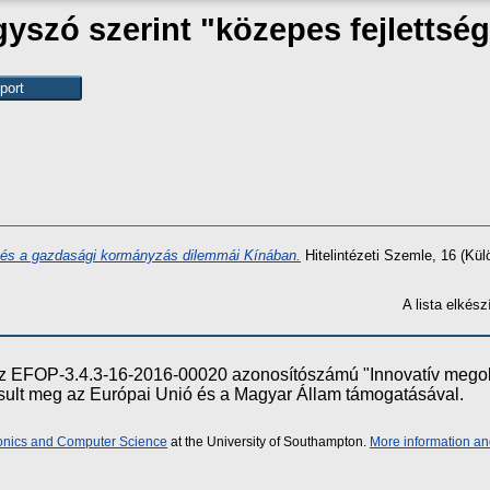
yszó szerint "közepes fejlettsé
 és a gazdasági kormányzás dilemmái Kínában.
Hitelintézeti Szemle, 16 (Kü
A lista elké
e az EFOP-3.4.3-16-2016-00020 azonosítószámú "Innovatív meg
ósult meg az Európai Unió és a Magyar Állam támogatásával.
ronics and Computer Science
at the University of Southampton.
More information an