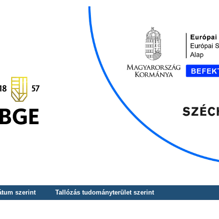
átum szerint
Tallózás tudományterület szerint