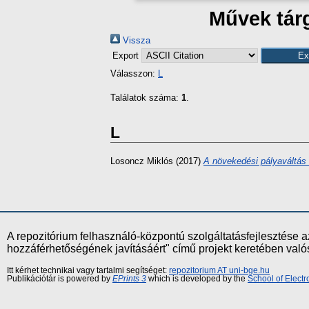
Művek tárg
Vissza
Export
Válasszon:
L
Találatok száma:
1
.
L
Losoncz Miklós
(2017)
A növekedési pályaváltás
A repozitórium felhasználó-központú szolgáltatásfejlesztés
hozzáférhetőségének javításáért" című projekt keretében val
Itt kérhet technikai vagy tartalmi segítséget:
repozitorium AT uni-bge.hu
Publikációtár is powered by
EPrints 3
which is developed by the
School of Elect