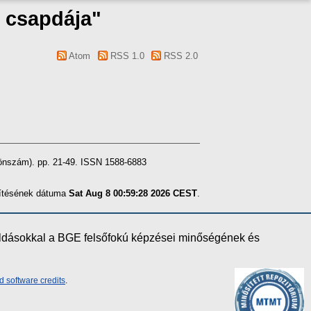
g csapdája"
Atom
RSS 1.0
RSS 2.0
lönszám). pp. 21-49. ISSN 1588-6883
szítésének dátuma
Sat Aug 8 00:59:28 2026 CEST
.
oldásokkal a BGE felsőfokú képzései minőségének és
d software credits
.