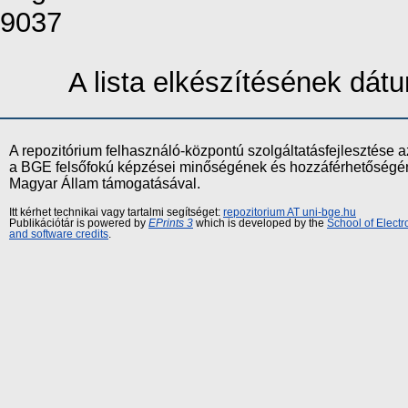
9037
A lista elkészítésének dá
A repozitórium felhasználó-központú szolgáltatásfejlesztés
a BGE felsőfokú képzései minőségének és hozzáférhetőségének
Magyar Állam támogatásával.
Itt kérhet technikai vagy tartalmi segítséget:
repozitorium AT uni-bge.hu
Publikációtár is powered by
EPrints 3
which is developed by the
School of Elect
and software credits
.