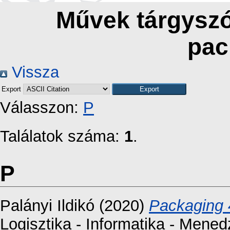
Művek tárgyszó 
pac
Vissza
Export
Válasszon:
P
Találatok száma:
1
.
P
Palányi Ildikó
(2020)
Packaging 
Logisztika - Informatika - Mened