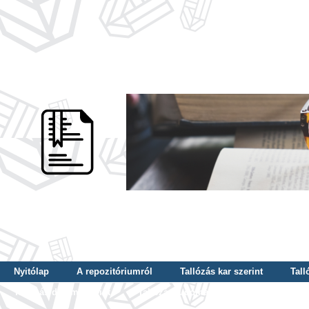
Nyitólap
A repozitóriumról
Tallózás kar szerint
Tall
Tallózás dátum szerint
Tallózás tudományterület szerint