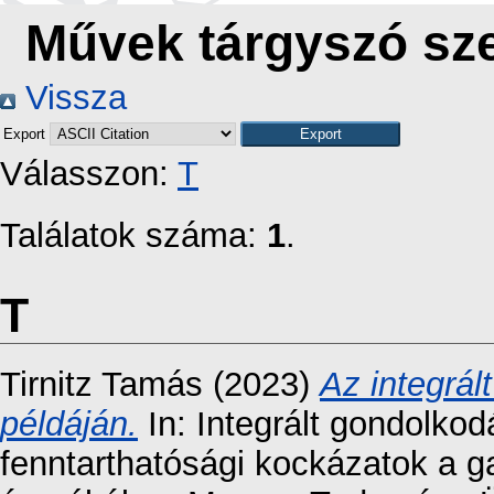
Művek tárgyszó szer
Vissza
Export
Válasszon:
T
Találatok száma:
1
.
T
Tirnitz Tamás
(2023)
Az integrál
példáján.
In: Integrált gondolkodás
fenntarthatósági kockázatok a g