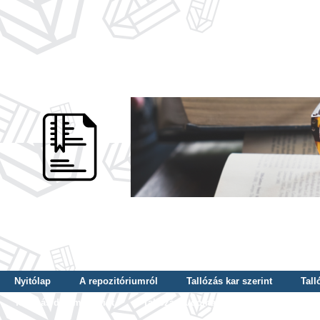
Nyitólap
A repozitóriumról
Tallózás kar szerint
Tall
Tallózás dátum szerint
Tallózás tudományterület szerint