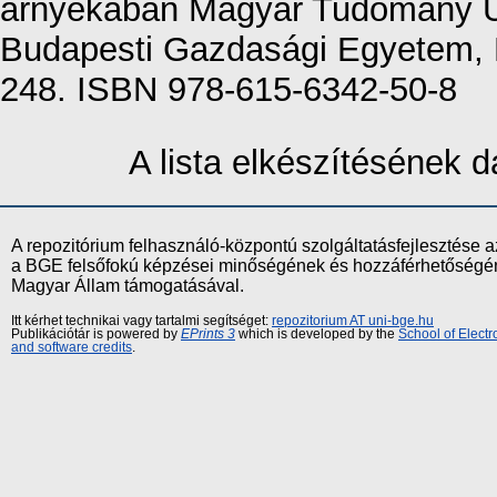
árnyékában Magyar Tudomány Ün
Budapesti Gazdasági Egyetem, 
248. ISBN 978-615-6342-50-8
A lista elkészítésének
A repozitórium felhasználó-központú szolgáltatásfejlesztés
a BGE felsőfokú képzései minőségének és hozzáférhetőségének
Magyar Állam támogatásával.
Itt kérhet technikai vagy tartalmi segítséget:
repozitorium AT uni-bge.hu
Publikációtár is powered by
EPrints 3
which is developed by the
School of Elect
and software credits
.