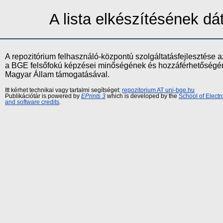
A lista elkészítésének d
A repozitórium felhasználó-központú szolgáltatásfejlesztés
a BGE felsőfokú képzései minőségének és hozzáférhetőségének
Magyar Állam támogatásával.
Itt kérhet technikai vagy tartalmi segítséget:
repozitorium AT uni-bge.hu
Publikációtár is powered by
EPrints 3
which is developed by the
School of Elect
and software credits
.