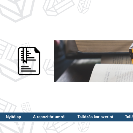
Nyitólap
A repozitóriumról
Tallózás kar szerint
Tall
Tallózás dátum szerint
Tallózás tudományterület szerint