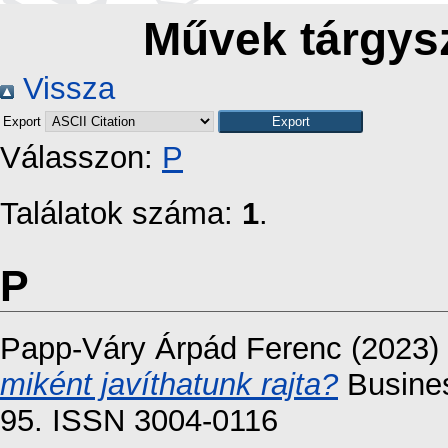
Művek tárgysz
Vissza
Export
Válasszon:
P
Találatok száma:
1
.
P
Papp-Váry Árpád Ferenc
(2023)
miként javíthatunk rajta?
Busines
95. ISSN 3004-0116