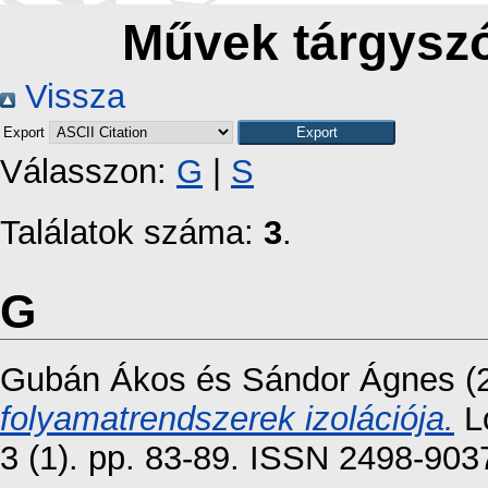
Művek tárgyszó
Vissza
Export
Válasszon:
G
|
S
Találatok száma:
3
.
G
Gubán Ákos
és
Sándor Ágnes
(
folyamatrendszerek izolációja.
Lo
3 (1). pp. 83-89. ISSN 2498-903