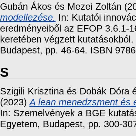
Gubán Ákos
és
Mezei Zoltán
(2
modellezése.
In: Kutatói innovác
eredményeiből az EFOP 3.6.1-1
keretében végzett kutatásokból
Budapest, pp. 46-64. ISBN 978
S
Szigili Krisztina
és
Dobák Dóra
(2023)
A lean menedzsment és eg
In: Szemelvények a BGE kutatása
Egyetem, Budapest, pp. 300-30