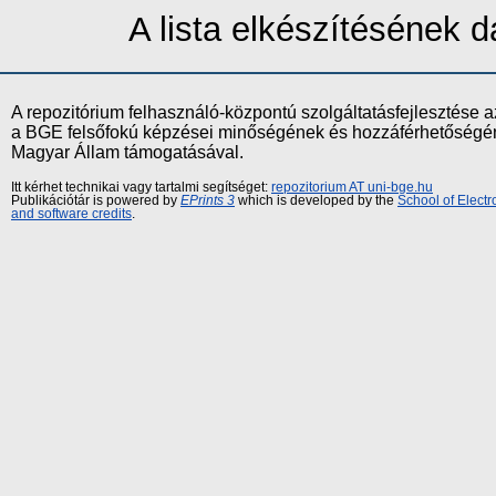
A lista elkészítésének
A repozitórium felhasználó-központú szolgáltatásfejlesztés
a BGE felsőfokú képzései minőségének és hozzáférhetőségének
Magyar Állam támogatásával.
Itt kérhet technikai vagy tartalmi segítséget:
repozitorium AT uni-bge.hu
Publikációtár is powered by
EPrints 3
which is developed by the
School of Elect
and software credits
.