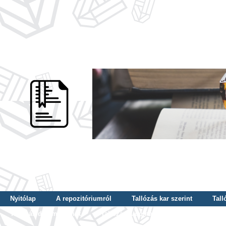
Nyitólap
A repozitóriumról
Tallózás kar szerint
Tall
Tallózás dátum szerint
Tallózás tudományterület szerint