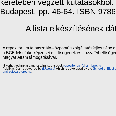
keretében végzett kutatásokból
Budapest, pp. 46-64. ISBN 978
A lista elkészítésének d
A repozitórium felhasználó-központú szolgáltatásfejlesztés
a BGE felsőfokú képzései minőségének és hozzáférhetőségének
Magyar Állam támogatásával.
Itt kérhet technikai vagy tartalmi segítséget:
repozitorium AT uni-bge.hu
Publikációtár is powered by
EPrints 3
which is developed by the
School of Elect
and software credits
.