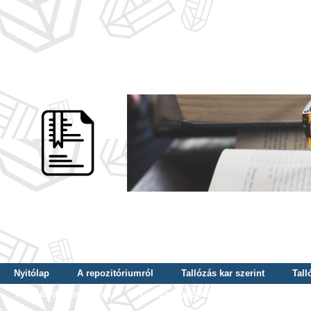
Nyitólap
A repozitóriumról
Tallózás kar szerint
Tall
Tallózás dátum szerint
Tallózás tudományterület szerint