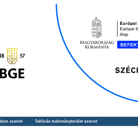
átum szerint
Tallózás tudományterület szerint