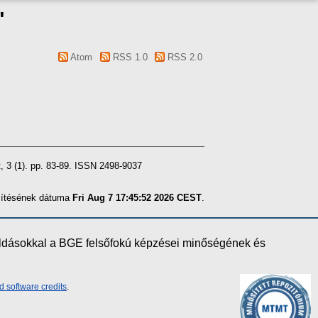
"
Atom
RSS 1.0
RSS 2.0
, 3 (1). pp. 83-89. ISSN 2498-9037
szítésének dátuma
Fri Aug 7 17:45:52 2026 CEST
.
oldásokkal a BGE felsőfokú képzései minőségének és
d software credits
.