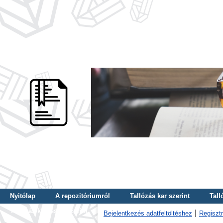
Nyitólap
A repozitóriumról
Tallózás kar szerint
Tall
Tallózás kulcsszó szerint
Bejelentkezés adatfeltöltéshez
Regisztr