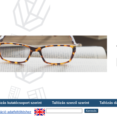
ózás kutatócsoport szerint
Tallózás szerző szerint
Tallózás d
áció adatfeltöltéshez