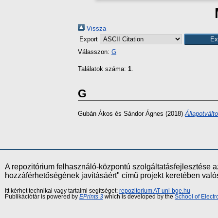
Vissza
Export
Válasszon:
G
Találatok száma:
1
.
G
Gubán Ákos
és
Sándor Ágnes
(2018)
Állapotvált
A repozitórium felhasználó-központú szolgáltatásfejlesztés
hozzáférhetőségének javításáért" című projekt keretében val
Itt kérhet technikai vagy tartalmi segítséget:
repozitorium AT uni-bge.hu
Publikációtár is powered by
EPrints 3
which is developed by the
School of Elect