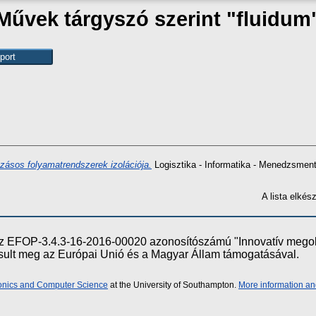
Művek tárgyszó szerint "fluidum
ozásos folyamatrendszerek izolációja.
Logisztika - Informatika - Menedzsment
A lista elké
e az EFOP-3.4.3-16-2016-00020 azonosítószámú "Innovatív meg
ósult meg az Európai Unió és a Magyar Állam támogatásával.
ronics and Computer Science
at the University of Southampton.
More information an