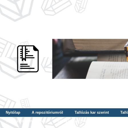
Nyitólap
A repozitóriumról
Tallózás kar szerint
Tall
Tallózás dátum szerint
Tallózás tudományterület szerint