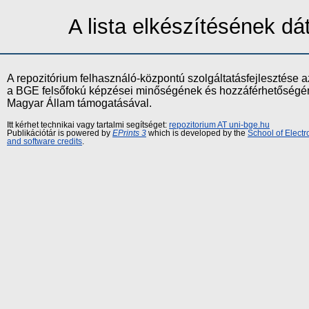
A lista elkészítésének d
A repozitórium felhasználó-központú szolgáltatásfejlesztés
a BGE felsőfokú képzései minőségének és hozzáférhetőségének
Magyar Állam támogatásával.
Itt kérhet technikai vagy tartalmi segítséget:
repozitorium AT uni-bge.hu
Publikációtár is powered by
EPrints 3
which is developed by the
School of Elect
and software credits
.