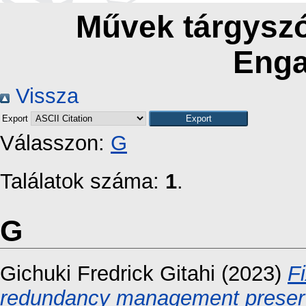
Művek tárgyszó
Eng
Vissza
Export
Válasszon:
G
Találatok száma:
1
.
G
Gichuki Fredrick Gitahi
(2023)
F
redundancy management preserv