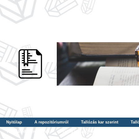
Nyitólap
A repozitóriumról
Tallózás kar szerint
Tall
Tallózás dátum szerint
Tallózás tudományterület szerint