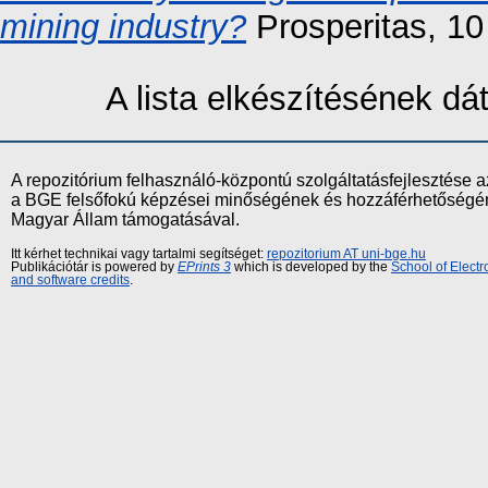
mining industry?
Prosperitas, 10
A lista elkészítésének d
A repozitórium felhasználó-központú szolgáltatásfejlesztés
a BGE felsőfokú képzései minőségének és hozzáférhetőségének
Magyar Állam támogatásával.
Itt kérhet technikai vagy tartalmi segítséget:
repozitorium AT uni-bge.hu
Publikációtár is powered by
EPrints 3
which is developed by the
School of Elect
and software credits
.