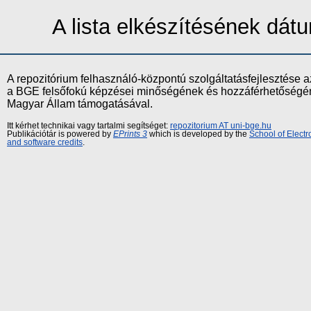
A lista elkészítésének dá
A repozitórium felhasználó-központú szolgáltatásfejlesztés
a BGE felsőfokú képzései minőségének és hozzáférhetőségének
Magyar Állam támogatásával.
Itt kérhet technikai vagy tartalmi segítséget:
repozitorium AT uni-bge.hu
Publikációtár is powered by
EPrints 3
which is developed by the
School of Elect
and software credits
.