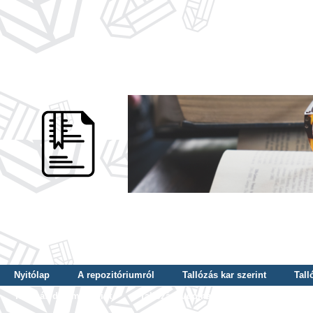
Nyitólap
A repozitóriumról
Tallózás kar szerint
Tall
Tallózás dátum szerint
Tallózás tudományterület szerint