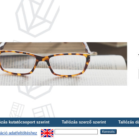
ózás kutatócsoport szerint
Tallózás szerző szerint
Tallózás d
áció adatfeltöltéshez