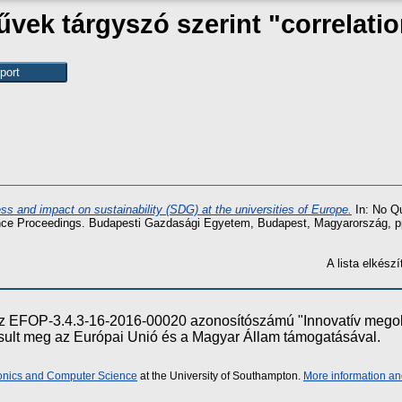
vek tárgyszó szerint "correlati
ess and impact on sustainability (SDG) at the universities of Europe.
In: No Qu
rence Proceedings. Budapesti Gazdasági Egyetem, Budapest, Magyarország, p
A lista elkés
e az EFOP-3.4.3-16-2016-00020 azonosítószámú "Innovatív meg
ósult meg az Európai Unió és a Magyar Állam támogatásával.
ronics and Computer Science
at the University of Southampton.
More information an