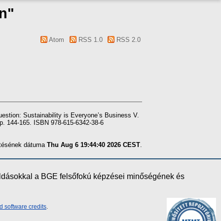
on"
Atom
RSS 1.0
RSS 2.0
estion: Sustainability is Everyone’s Business V.
p. 144-165. ISBN 978-615-6342-38-6
zítésének dátuma
Thu Aug 6 19:44:40 2026 CEST
.
oldásokkal a BGE felsőfokú képzései minőségének és
d software credits
.