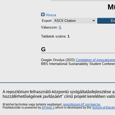
Mű
Vissza
Export
Válasszon:
G
Találatok száma:
1
.
G
Gregán Orsolya
(2022)
Correlation of innovativen
BBS International Sustainability Student Confe
A repozitórium felhasználó-központú szolgáltatásfejlesztés
hozzáférhetőségének javításáért" című projekt keretében val
Itt kérhet technikai vagy tartalmi segítséget:
repozitorium AT uni-bge.hu
Publikációtár is powered by
EPrints 3
which is developed by the
School of Elect