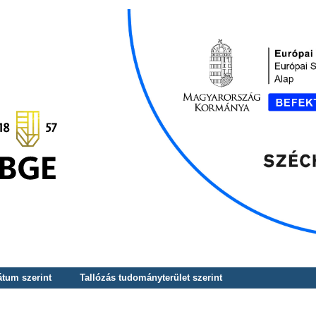
átum szerint
Tallózás tudományterület szerint