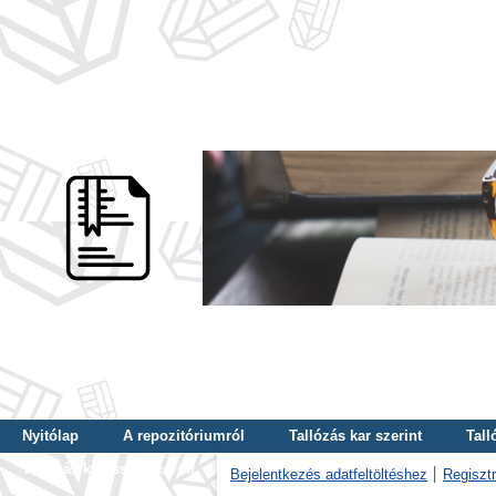
Nyitólap
A repozitóriumról
Tallózás kar szerint
Tall
Tallózás kulcsszó szerint
Bejelentkezés adatfeltöltéshez
Regisztr