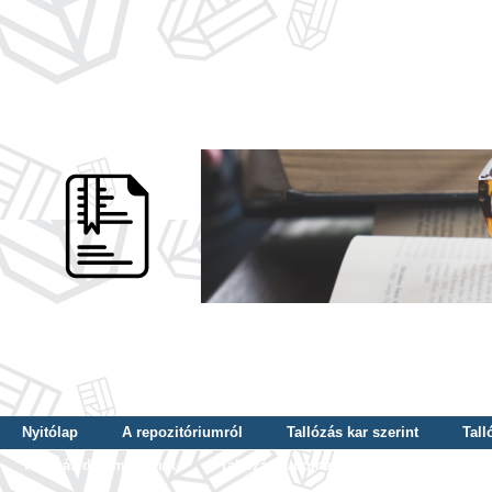
Nyitólap
A repozitóriumról
Tallózás kar szerint
Tall
Tallózás dátum szerint
Tallózás tudományterület szerint