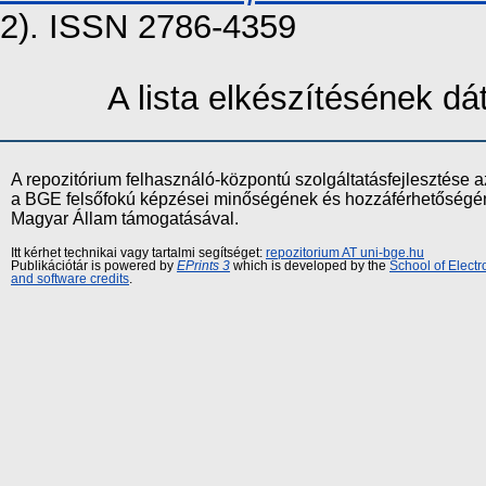
2). ISSN 2786-4359
A lista elkészítésének d
A repozitórium felhasználó-központú szolgáltatásfejlesztés
a BGE felsőfokú képzései minőségének és hozzáférhetőségének
Magyar Állam támogatásával.
Itt kérhet technikai vagy tartalmi segítséget:
repozitorium AT uni-bge.hu
Publikációtár is powered by
EPrints 3
which is developed by the
School of Elect
and software credits
.