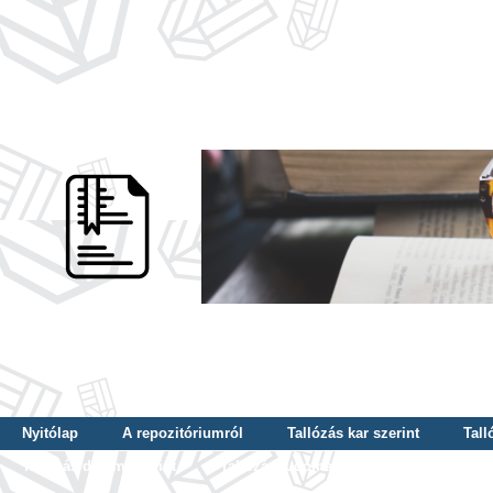
Nyitólap
A repozitóriumról
Tallózás kar szerint
Tall
Tallózás dátum szerint
Tallózás tudományterület szerint