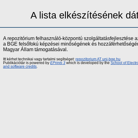
A lista elkészítésének d
A repozitórium felhasználó-központú szolgáltatásfejlesztés
a BGE felsőfokú képzései minőségének és hozzáférhetőségének
Magyar Állam támogatásával.
Itt kérhet technikai vagy tartalmi segítséget:
repozitorium AT uni-bge.hu
Publikációtár is powered by
EPrints 3
which is developed by the
School of Elect
and software credits
.