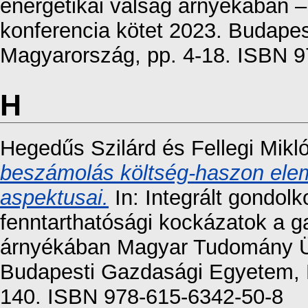
energetikai válság árnyékába
konferencia kötet 2023. Budape
Magyarország, pp. 4-18. ISBN 
H
Hegedűs Szilárd
és
Fellegi Mikl
beszámolás költség-haszon elem
aspektusai.
In: Integrált gondolko
fenntarthatósági kockázatok a g
árnyékában Magyar Tudomány Ün
Budapesti Gazdasági Egyetem, 
140. ISBN 978-615-6342-50-8