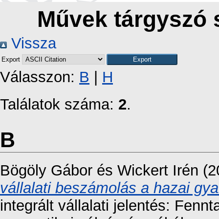
Művek tárgyszó 
Vissza
Export
Válasszon:
B
|
H
Találatok száma:
2
.
B
Bögöly Gábor
és
Wickert Irén
(2
vállalati beszámolás a hazai gya
integrált vállalati jelentés: Fen