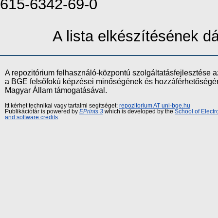
615-6342-69-0
A lista elkészítésének 
A repozitórium felhasználó-központú szolgáltatásfejlesztés
a BGE felsőfokú képzései minőségének és hozzáférhetőségének
Magyar Állam támogatásával.
Itt kérhet technikai vagy tartalmi segítséget:
repozitorium AT uni-bge.hu
Publikációtár is powered by
EPrints 3
which is developed by the
School of Elect
and software credits
.