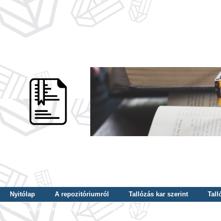
Nyitólap
A repozitóriumról
Tallózás kar szerint
Tall
Tallózás dátum szerint
Tallózás tudományterület szerint